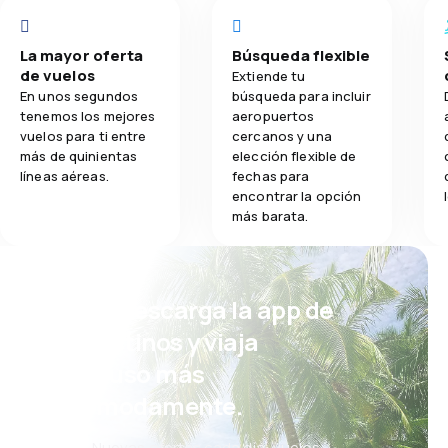
La mayor oferta
Búsqueda flexible
de vuelos
Extiende tu
En unos segundos
búsqueda para incluir
tenemos los mejores
aeropuertos
vuelos para ti entre
cercanos y una
más de quinientas
elección flexible de
líneas aéreas.
fechas para
encontrar la opción
más barata.
¡Eh! Descarga la app de
eDestinos y viaja
incluso más
cómodamente.
Nuevas ofertas cada día: vuelos,