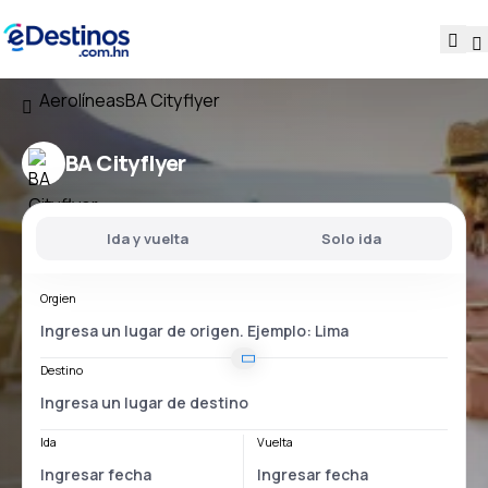
Aerolíneas
BA Cityflyer
BA Cityflyer
Ida y vuelta
Solo ida
Orgien
Destino
Ida
Vuelta