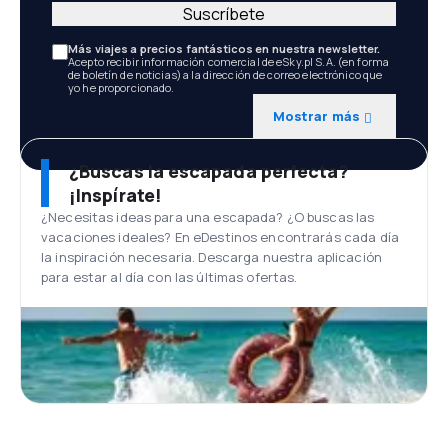
Suscríbete
Más viajes a precios fantásticos en nuestra newsletter.
Acepto recibir información comercial de eSky.pl S.A. (en forma
de boletín de noticias) a la dirección de correo electrónico que
yo he proporcionado.
Mostrar más
¿Buscas la escapada perfecta?
¡Inspírate!
¿Necesitas ideas para una escapada? ¿O buscas las
vacaciones ideales? En eDestinos encontrarás cada día
la inspiración necesaria. Descarga nuestra aplicación
para estar al día con las últimas ofertas.