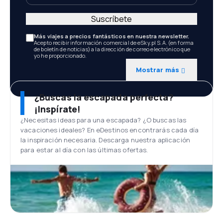
Suscríbete
Más viajes a precios fantásticos en nuestra newsletter.
Acepto recibir información comercial de eSky.pl S.A. (en forma
de boletín de noticias) a la dirección de correo electrónico que
yo he proporcionado.
Mostrar más
¿Buscas la escapada perfecta?
¡Inspírate!
¿Necesitas ideas para una escapada? ¿O buscas las
vacaciones ideales? En eDestinos encontrarás cada día
la inspiración necesaria. Descarga nuestra aplicación
para estar al día con las últimas ofertas.