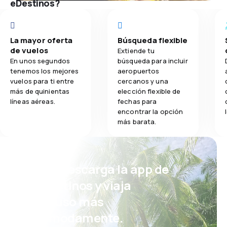
eDestinos?
La mayor oferta
Búsqueda flexible
de vuelos
Extiende tu
En unos segundos
búsqueda para incluir
tenemos los mejores
aeropuertos
vuelos para ti entre
cercanos y una
más de quinientas
elección flexible de
líneas aéreas.
fechas para
encontrar la opción
más barata.
¡Eh! Descarga la app de
eDestinos y viaja
incluso más
cómodamente.