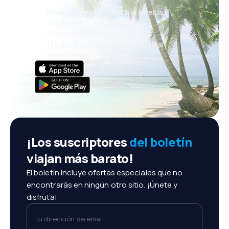
Nuevas ofertas cada día: vuelos,
vacaciones, escapadas
Cómoda gestión de reservas
¡Todo lo que importa, siempre al
alcance de tu mano!
¡Los suscriptores
del boletín
viajan más barato!
El boletín incluye ofertas especiales que no
encontrarás en ningún otro sitio. ¡Únete y
disfruta!
Tu dirección de email