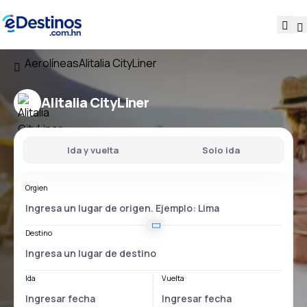
Aerolíneas
Alitalia CityLiner
Alitalia CityLiner
Ida y vuelta
Solo ida
Orgien
Destino
Ida
Vuelta