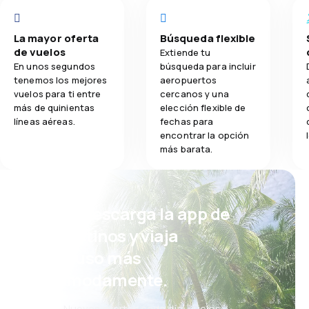
La mayor oferta
Búsqueda flexible
de vuelos
Extiende tu
En unos segundos
búsqueda para incluir
tenemos los mejores
aeropuertos
vuelos para ti entre
cercanos y una
más de quinientas
elección flexible de
líneas aéreas.
fechas para
encontrar la opción
más barata.
¡Eh! Descarga la app de
eDestinos y viaja
incluso más
cómodamente.
Nuevas ofertas cada día: vuelos,