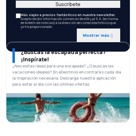
Suscríbete
Más viajes a precios fantásticos en nuestra newsletter.
Acepto recibir información comercial de eSky.pl S.A. (en forma
de boletín de noticias) a la dirección de correo electrónico que
yo he proporcionado.
Mostrar más
¿Buscas la escapada perfecta?
¡Inspírate!
¿Necesitas ideas para una escapada? ¿O buscas las
vacaciones ideales? En eDestinos encontrarás cada día
la inspiración necesaria. Descarga nuestra aplicación
para estar al día con las últimas ofertas.