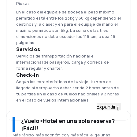
Piezas.
En el caso del equipaje de bodega el peso máximo
permitido está entre los 23kg y 60 kg dependiendo el
destinos y la clase; y en para el equipaje de mano el
máximo permitido son 5kg, La suma de las tres
dimensiones no debe exceder los 115 cm, o sea 45
pulgadas.
Servicios
Servicios de transportación nacional e
internacional de pasajeros, carga y correos de
forma regular y charter.
Check-in
Según las características de tu via​je, tu hora de
llegada al aeropuerto deber ser de 2 horas antes de
tu partida en el caso de vuelos nacionales y 3 horas
en el caso de vuelos internacionales.
Flota
Expandir
Cuenta con un total de 34 aviones dentro de los
cuales se encuentran: 1 Airbus A319, 4 Airbus A320,
¿Vuelo+Hotel en una sola reserva?
6 Antonov 158, 4 Ilyushin ll 96-300, 1 Boeing 767
¡Fácil!
300ER, 2 Tupolev Tu 204-100CE, 2 Tupolev Tu 204-
Más rápido, más económico y más fácil: elige unas