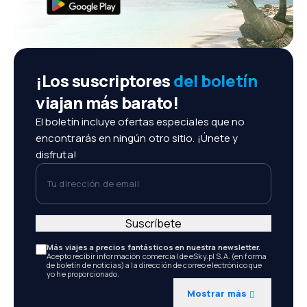
¡Los suscriptores
del boletín
viajan más barato!
El boletín incluye ofertas especiales que no
encontrarás en ningún otro sitio. ¡Únete y
disfruta!
Tu dirección de email
Suscríbete
Más viajes a precios fantásticos en nuestra newsletter.
Acepto recibir información comercial de eSky.pl S.A. (en forma
de boletín de noticias) a la dirección de correo electrónico que
yo he proporcionado.
Mostrar más