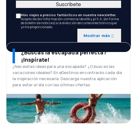
Suscríbete
Más viajes a precios fantásticos en nuestra newsletter.
Acepto recibir información comercial de eSky.pl S.A. (en forma
de boletín de noticias) a la dirección de correo electrónico que
yo he proporcionado.
Mostrar más
¿Buscas la escapada perfecta?
¡Inspírate!
¿Necesitas ideas para una escapada? ¿O buscas las
vacaciones ideales? En eDestinos encontrarás cada día
la inspiración necesaria. Descarga nuestra aplicación
para estar al día con las últimas ofertas.