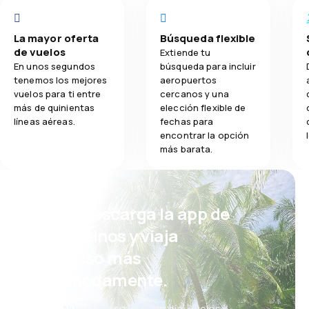
La mayor oferta
Búsqueda flexible
de vuelos
Extiende tu
En unos segundos
búsqueda para incluir
tenemos los mejores
aeropuertos
vuelos para ti entre
cercanos y una
más de quinientas
elección flexible de
líneas aéreas.
fechas para
encontrar la opción
más barata.
¡Eh! Descarga la app de
eDestinos y viaja
incluso más
cómodamente.
Nuevas ofertas cada día: vuelos,