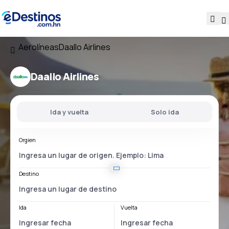
Aerolíneas
Daallo Airlines
Daallo Airlines
Ida y vuelta
Solo ida
Orgien
Destino
Ida
Vuelta