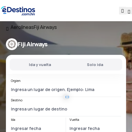
Aerolíneas
Fiji Airways
Fiji Airways
Ida y vuelta
Solo ida
Orgien
Destino
Ida
Vuelta