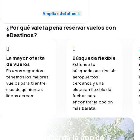
5.0
Red de conexiones
Ampliar detalles
5.0
Comidas
5.0
Precio del billete
¿Por qué vale la pena reservar vuelos con
eDestinos?
5.0
Comodidad de viaje
5.0
Transporte de equipaje
La mayor oferta
Búsqueda flexible
de vuelos
Extiende tu
5.0
Comidas
En unos segundos
búsqueda para incluir
tenemos los mejores
aeropuertos
vuelos para ti entre
cercanos y una
más de quinientas
elección flexible de
líneas aéreas.
fechas para
encontrar la opción
más barata.
¡Eh! Descarga la app de