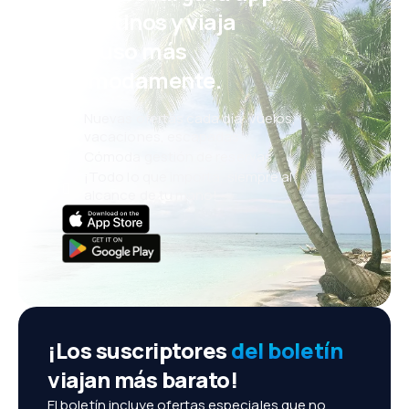
eDestinos y viaja
incluso más
cómodamente.
Nuevas ofertas cada día: vuelos,
vacaciones, escapadas
Cómoda gestión de reservas
¡Todo lo que importa, siempre al
alcance de tu mano!
¡Los suscriptores
del boletín
viajan más barato!
El boletín incluye ofertas especiales que no