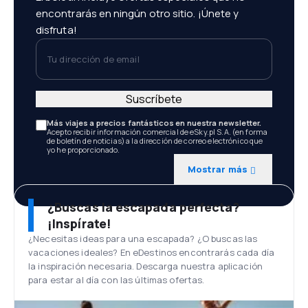
encontrarás en ningún otro sitio. ¡Únete y
disfruta!
Tu dirección de email
Suscríbete
Más viajes a precios fantásticos en nuestra newsletter.
Acepto recibir información comercial de eSky.pl S.A. (en forma
de boletín de noticias) a la dirección de correo electrónico que
yo he proporcionado.
Mostrar más
¿Buscas la escapada perfecta?
¡Inspírate!
¿Necesitas ideas para una escapada? ¿O buscas las
vacaciones ideales? En eDestinos encontrarás cada día
la inspiración necesaria. Descarga nuestra aplicación
para estar al día con las últimas ofertas.