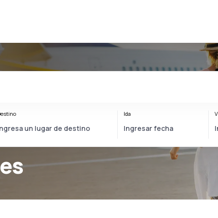
estino
Ida
V
nes