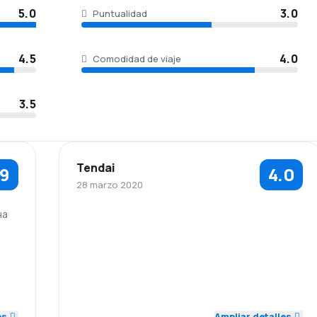
5.0
3.0
Puntualidad
4.5
4.0
Comodidad de viaje
3.5
Tendai
.9
4.0
28 marzo 2020
на
5.0
4.0
Personal
Puntualidad
2.0
Red de
Precio del
4.0
4.0
conexiones
billete
5.0
Comodidad de
Transporte de
4.0
4.0
viaje
equipaje
es
Ampliar detalles