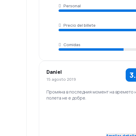
Personal
Precio del billete
Comidas
Daniel
3
15 agosto 2019
Промяна в последния момент на времето 
полета не е добре.
5.0
Personal
Puntualidad
Red de
Precio del
4.0
conexiones
billete
Ampliar detall