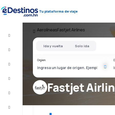
Tu plataforma de viaje
Aerolíneas
Fastjet Airlines
Vuelos
baratos
Ida y vuelta
Solo ida
Alojamientos
Orgien
D
Ofertas
Completa
el viaje
Fastjet Airli
Inspiración
y consejos
Atención
al cliente