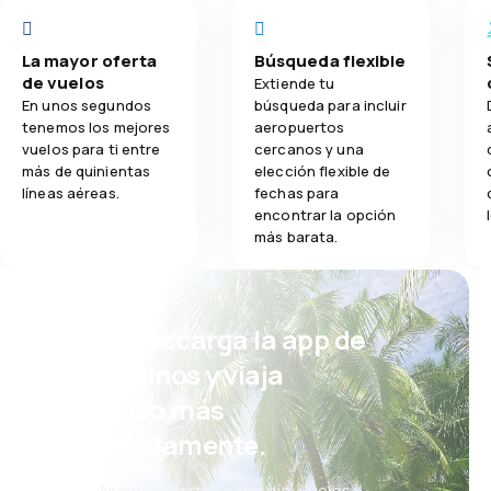
La mayor oferta
Búsqueda flexible
de vuelos
Extiende tu
En unos segundos
búsqueda para incluir
tenemos los mejores
aeropuertos
vuelos para ti entre
cercanos y una
más de quinientas
elección flexible de
líneas aéreas.
fechas para
encontrar la opción
más barata.
¡Eh! Descarga la app de
eDestinos y viaja
incluso más
cómodamente.
Nuevas ofertas cada día: vuelos,