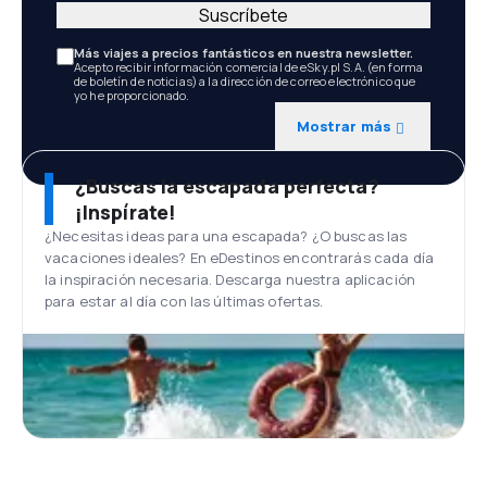
Suscríbete
Más viajes a precios fantásticos en nuestra newsletter.
Acepto recibir información comercial de eSky.pl S.A. (en forma
de boletín de noticias) a la dirección de correo electrónico que
yo he proporcionado.
Mostrar más
¿Buscas la escapada perfecta?
¡Inspírate!
¿Necesitas ideas para una escapada? ¿O buscas las
vacaciones ideales? En eDestinos encontrarás cada día
la inspiración necesaria. Descarga nuestra aplicación
para estar al día con las últimas ofertas.