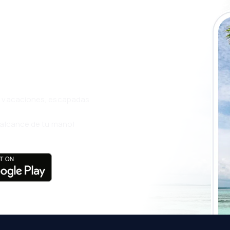
a app de
ja incluso más
s, vacaciones, escapadas
l alcance de tu mano!