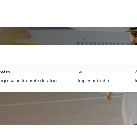
estino
Ida
V