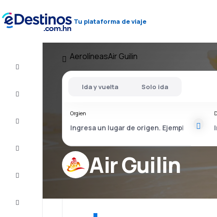
Tu plataforma de viaje
Aerolíneas
Air Guilin
Vuelos
baratos
Ida y vuelta
Solo ida
Alojamientos
Orgien
D
Ofertas
Completa
el viaje
Air Guilin
Inspiración
y consejos
Atención
al cliente