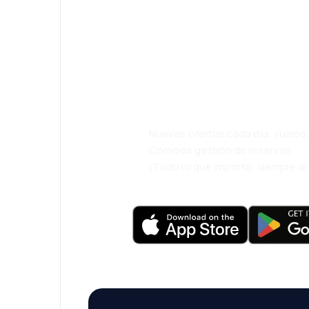
¡Eh! Descarga l
eDestinos y via
cómodamente.
Nuevas ofertas cada día: vuelo
Cómoda gestión de reservas
¡Todo lo que importa, siempre a