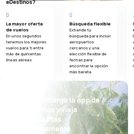
eDestinos?
La mayor oferta
Búsqueda flexible
de vuelos
Extiende tu
En unos segundos
búsqueda para incluir
tenemos los mejores
aeropuertos
vuelos para ti entre
cercanos y una
más de quinientas
elección flexible de
líneas aéreas.
fechas para
encontrar la opción
más barata.
¡Eh! Descarga la app de
eDestinos y viaja
incluso más
cómodamente.