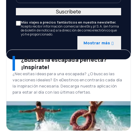
Suscríbete
Más viajes a precios fantásticos en nuestra newsletter.
Acepto recibir información comercial de eSky.pl S.A. (en forma
de boletín de noticias) a la dirección de correo electrónico que
yo he proporcionado.
Mostrar más
¿Buscas la escapada perfecta?
¡Inspírate!
¿Necesitas ideas para una escapada? ¿O buscas las
vacaciones ideales? En eDestinos encontrarás cada día
la inspiración necesaria. Descarga nuestra aplicación
para estar al día con las últimas ofertas.