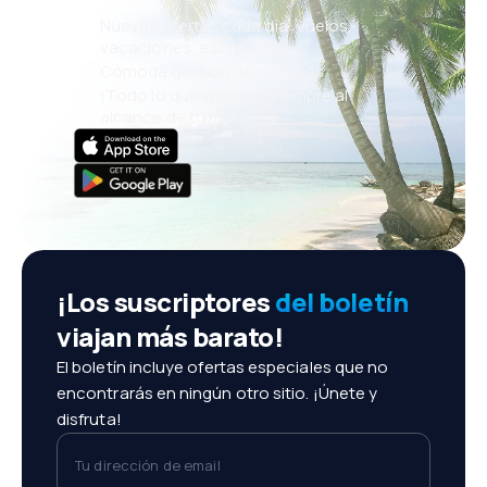
Nuevas ofertas cada día: vuelos,
vacaciones, escapadas
Cómoda gestión de reservas
¡Todo lo que importa, siempre al
alcance de tu mano!
¡Los suscriptores
del boletín
viajan más barato!
El boletín incluye ofertas especiales que no
encontrarás en ningún otro sitio. ¡Únete y
disfruta!
Tu dirección de email