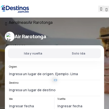
Aerolíneas
Air Rarotonga
Air Rarotonga
Ida y vuelta
Solo ida
Orgien
Destino
Ida
Vuelta