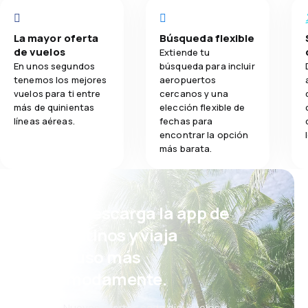
La mayor oferta
Búsqueda flexible
de vuelos
Extiende tu
En unos segundos
búsqueda para incluir
tenemos los mejores
aeropuertos
vuelos para ti entre
cercanos y una
más de quinientas
elección flexible de
líneas aéreas.
fechas para
encontrar la opción
más barata.
¡Eh! Descarga la app de
eDestinos y viaja
incluso más
cómodamente.
Nuevas ofertas cada día: vuelos,