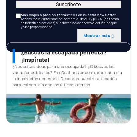
Suscríbete
Más viajes a precios fantásticos en nuestra newsletter.
Acepto recibir información comercial de eSky.pl S.A. (en forma
de boletín de noticias) a la dirección de correo electrónico que
yo he proporcionado.
Mostrar más
¿Buscas la escapada perfecta?
¡Inspírate!
¿Necesitas ideas para una escapada? ¿O buscas las
vacaciones ideales? En eDestinos encontrarás cada día
la inspiración necesaria. Descarga nuestra aplicación
para estar al día con las últimas ofertas.