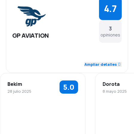
4.7
3
GP AVIATION
opiniones
4.7
Personal
Ampliar detalles
4.7
Puntualidad
Bekim
Dorota
5.0
5.0
Red de conexiones
28 julio 2025
8 mayo 2025
4.7
Precio del billete
5.0
Personal
Personal
4.7
Comodidad de viaje
5.0
Puntualidad
Puntualidad
5.0
Transporte de equipaje