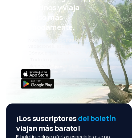
eDestinos y viaja
incluso más
cómodamente.
Nuevas ofertas cada día: vuelos,
vacaciones, escapadas
Cómoda gestión de reservas
¡Todo lo que importa, siempre al
alcance de tu mano!
¡Los suscriptores
del boletín
viajan más barato!
El boletín incluye ofertas especiales que no