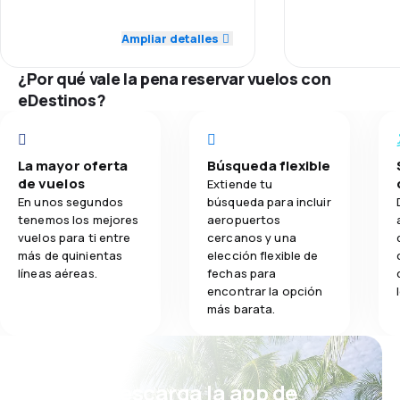
5.0
Red de conexiones
Red de conex
Ampliar detalles
4.0
Comidas
5.0
Precio del billete
Precio del bill
¿Por qué vale la pena reservar vuelos con
eDestinos?
5.0
Comodidad de viaje
Comodidad de
5.0
Transporte de equipaje
Transporte de
La mayor oferta
Búsqueda flexible
de vuelos
Extiende tu
5.0
Comidas
Comidas
En unos segundos
búsqueda para incluir
tenemos los mejores
aeropuertos
vuelos para ti entre
cercanos y una
más de quinientas
elección flexible de
líneas aéreas.
fechas para
encontrar la opción
más barata.
¡Eh! Descarga la app de