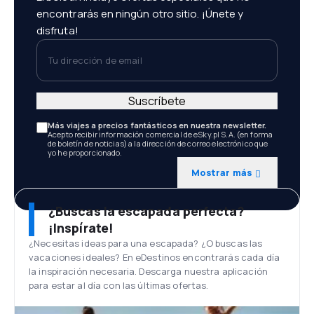
encontrarás en ningún otro sitio. ¡Únete y
disfruta!
Tu dirección de email
Suscríbete
Más viajes a precios fantásticos en nuestra newsletter.
Acepto recibir información comercial de eSky.pl S.A. (en forma
de boletín de noticias) a la dirección de correo electrónico que
yo he proporcionado.
Mostrar más
¿Buscas la escapada perfecta?
¡Inspírate!
¿Necesitas ideas para una escapada? ¿O buscas las
vacaciones ideales? En eDestinos encontrarás cada día
la inspiración necesaria. Descarga nuestra aplicación
para estar al día con las últimas ofertas.