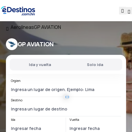
Aerolíneas
GP AVIATION
GP AVIATION
Ida y vuelta
Solo ida
Orgien
Destino
Ida
Vuelta