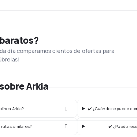
 baratos?
Cada día comparamos cientos de ofertas para
úbrelas!
sobre Arkia
olínea Arkia?
✔️ ¿Cuándo se puede comp
 rutas similares?
✔️ ¿Puedo rese