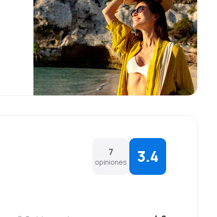
7
3.4
opiniones