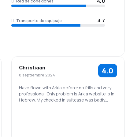
4.0
Red de conexiones
3.7
Transporte de equipaje
Christiaan
4.0
8 septiembre 2024
Have flown with Arkia before: no frills and very
professional. Only problem is Arkia website is in
Hebrew. My checked in suitcase was badly
damaged on my flight! Will appreciate your help
in this matter!
Pity for late take off!