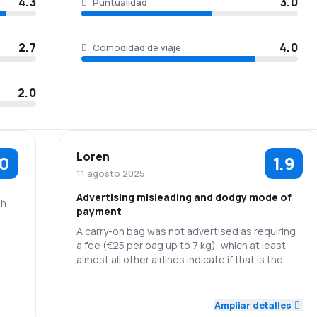
4.3
3.0
Puntualidad
2.7
4.0
Comodidad de viaje
2.0
Loren
.0
1.9
11 agosto 2025
Advertising misleading and dodgy mode of
gh
payment
A carry-on bag was not advertised as requiring
a fee (€25 per bag up to 7 kg), which at least
almost all other airlines indicate if that is the
case. Also, once a fee was required at the bag
drop-off counter, they would ONLY accept cash
3.0
3.0
Personal
Puntualidad
- we had to walk across the Munich airport just
Ampliar detalles
to get the money. This procedure smacks of