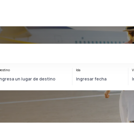
estino
Ida
V