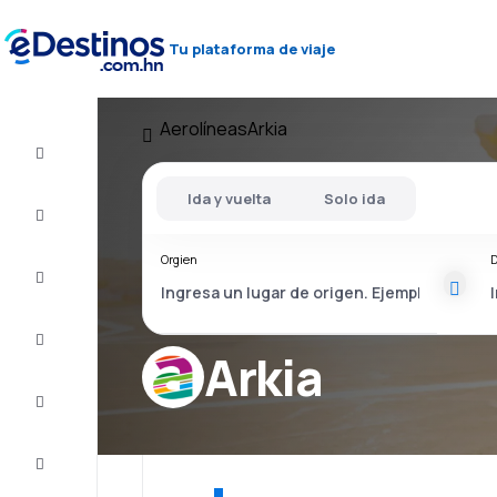
Tu plataforma de viaje
Aerolíneas
Arkia
Vuelos
baratos
Ida y vuelta
Solo ida
Alojamientos
Orgien
D
Ofertas
Completa
el viaje
Arkia
Inspiración
y consejos
Atención
al cliente