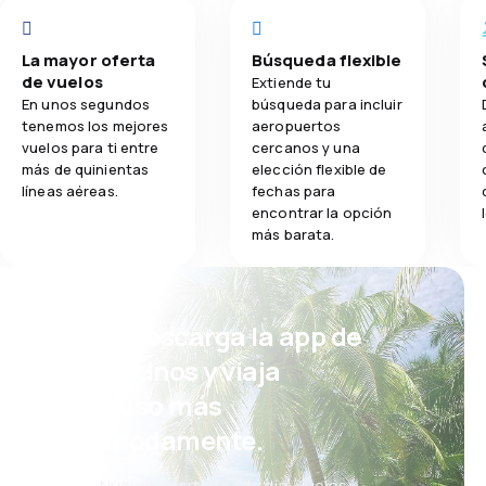
La mayor oferta
Búsqueda flexible
de vuelos
Extiende tu
En unos segundos
búsqueda para incluir
tenemos los mejores
aeropuertos
vuelos para ti entre
cercanos y una
más de quinientas
elección flexible de
líneas aéreas.
fechas para
encontrar la opción
más barata.
¡Eh! Descarga la app de
eDestinos y viaja
incluso más
cómodamente.
Nuevas ofertas cada día: vuelos,