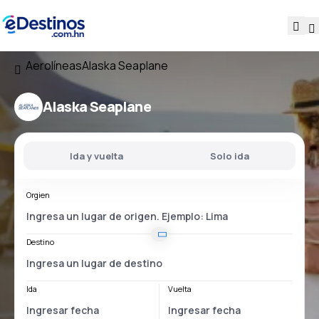
Aerolíneas
Alaska Seaplane
Alaska Seaplane
Ida y vuelta
Solo ida
Orgien
Destino
Ida
Vuelta