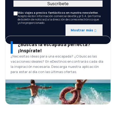
Suscríbete
Más viajes a precios fantásticos en nuestra newsletter.
Acepto recibir información comercial de eSky.pl S.A. (en forma
de boletín de noticias) a la dirección de correo electrónico que
yo he proporcionado.
Mostrar más
¿Buscas la escapada perfecta?
¡Inspírate!
¿Necesitas ideas para una escapada? ¿O buscas las
vacaciones ideales? En eDestinos encontrarás cada día
la inspiración necesaria. Descarga nuestra aplicación
para estar al día con las últimas ofertas.