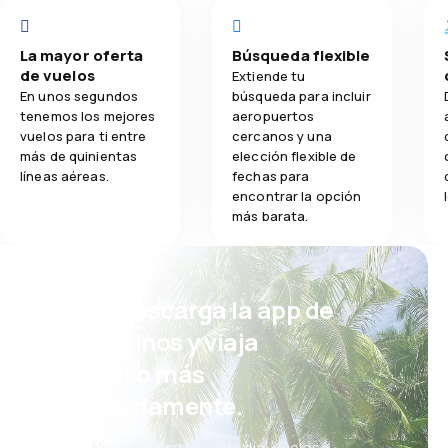
La mayor oferta
Búsqueda flexible
de vuelos
Extiende tu
En unos segundos
búsqueda para incluir
tenemos los mejores
aeropuertos
vuelos para ti entre
cercanos y una
más de quinientas
elección flexible de
líneas aéreas.
fechas para
encontrar la opción
más barata.
¡Eh! Descarga la app de
eDestinos y viaja
incluso más
cómodamente.
Nuevas ofertas cada día: vuelos,