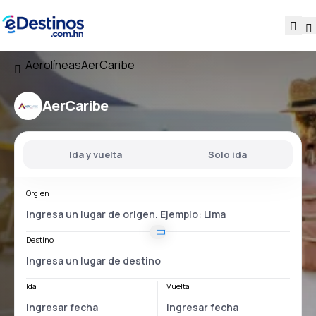
Aerolíneas
AerCaribe
AerCaribe
Ida y vuelta
Solo ida
Orgien
Destino
Ida
Vuelta