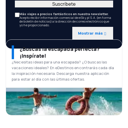
Suscríbete
Más viajes a precios fantásticos en nuestra newsletter.
Acepto recibir información comercial de eSky.pl S.A. (en forma
de boletín de noticias) a la dirección de correo electrónico que
yo he proporcionado.
Mostrar más
¿Buscas la escapada perfecta?
¡Inspírate!
¿Necesitas ideas para una escapada? ¿O buscas las
vacaciones ideales? En eDestinos encontrarás cada día
la inspiración necesaria. Descarga nuestra aplicación
para estar al día con las últimas ofertas.