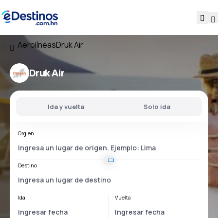
Aerolíneas
Druk Air
Druk Air
Ida y vuelta
Solo ida
Orgien
Destino
Ida
Vuelta