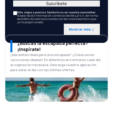
Suscríbete
Más viajes a precios fantásticos en nuestra newsletter.
Acepto recibir información comercial de eSky.pl S.A. (en forma
de boletín de noticias) a la dirección de correo electrónico que
yo he proporcionado.
Mostrar más
¿Buscas la escapada perfecta?
¡Inspírate!
¿Necesitas ideas para una escapada? ¿O buscas las
vacaciones ideales? En eDestinos encontrarás cada día
la inspiración necesaria. Descarga nuestra aplicación
para estar al día con las últimas ofertas.