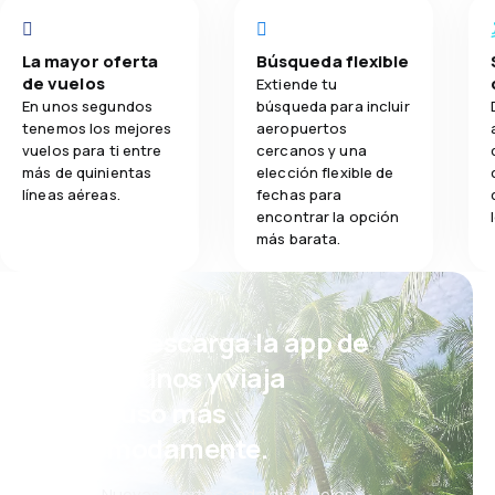
La mayor oferta
Búsqueda flexible
de vuelos
Extiende tu
En unos segundos
búsqueda para incluir
tenemos los mejores
aeropuertos
vuelos para ti entre
cercanos y una
más de quinientas
elección flexible de
líneas aéreas.
fechas para
encontrar la opción
más barata.
¡Eh! Descarga la app de
eDestinos y viaja
incluso más
cómodamente.
Nuevas ofertas cada día: vuelos,