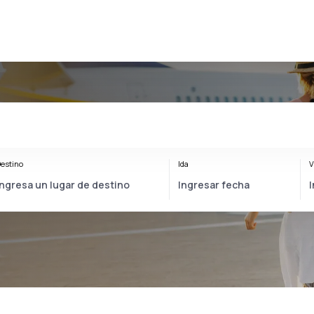
estino
Ida
V