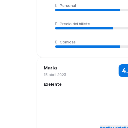
Personal
Precio del billete
Comidas
Maria
4
15 abril 2023
Exelente
5.0
Personal
Puntualidad
Red de
Precio del
5.0
conexiones
billete
Ampliar detall