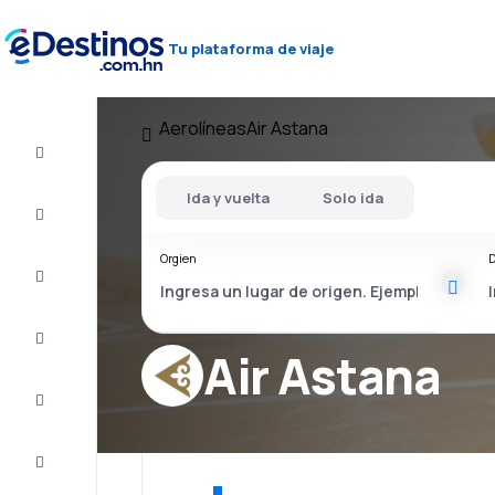
Tu plataforma de viaje
Aerolíneas
Air Astana
Vuelos
baratos
Ida y vuelta
Solo ida
Alojamientos
Orgien
D
Ofertas
Completa
el viaje
Air Astana
Inspiración
y consejos
Atención
al cliente