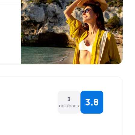
3
3.8
opiniones