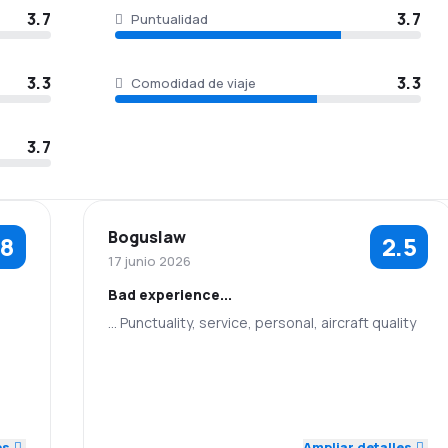
3.7
3.7
Puntualidad
3.3
3.3
Comodidad de viaje
3.7
Boguslaw
.8
2.5
17 junio 2026
Bad experience...
... Punctuality, service, personal, aircraft quality
5.0
2.0
2.0
Personal
Puntualidad
3.0
Red de
Precio del
4.0
3.0
conexiones
billete
es
Ampliar detalles