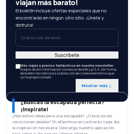
viajan más barato!
El boletín incluye ofertas especiales que no
encontrarás en ningún otro sitio. ¡Únete y
disfruta!
Tu dirección de email
Suscríbete
Más viajes a precios fantásticos en nuestra newsletter.
Acepto recibir información comercial de eSky.pl S.A. (en forma
de boletín de noticias) a la dirección de correo electrónico que
yo he proporcionado.
Mostrar más
¿Buscas la escapada perfecta?
¡Inspírate!
¿Necesitas ideas para una escapada? ¿O buscas las
vacaciones ideales? En eDestinos encontrarás cada día
la inspiración necesaria. Descarga nuestra aplicación
para estar al día con las últimas ofertas.