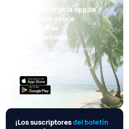
¡Eh! Descarga la app de
eDestinos y viaja
incluso más
cómodamente.
Nuevas ofertas cada día: vuelos,
vacaciones, escapadas
Cómoda gestión de reservas
¡Todo lo que importa, siempre al
alcance de tu mano!
¡Los suscriptores
del boletín