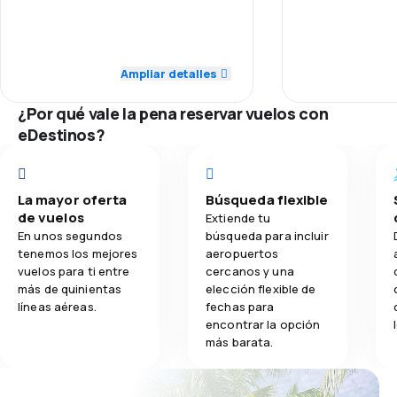
impressed!!
4.0
Personal
Personal
4.7
Transporte de equipaje
5.0
Puntualidad
Puntualidad
Ampliar detalles
4.3
Comidas
4.0
Red de conexiones
Red de conex
¿Por qué vale la pena reservar vuelos con
eDestinos?
4.0
Precio del billete
Precio del bill
5.0
Comodidad de viaje
Comodidad de
La mayor oferta
Búsqueda flexible
de vuelos
Extiende tu
5.0
Transporte de equipaje
En unos segundos
búsqueda para incluir
tenemos los mejores
aeropuertos
vuelos para ti entre
cercanos y una
5.0
Comidas
más de quinientas
elección flexible de
líneas aéreas.
fechas para
encontrar la opción
más barata.