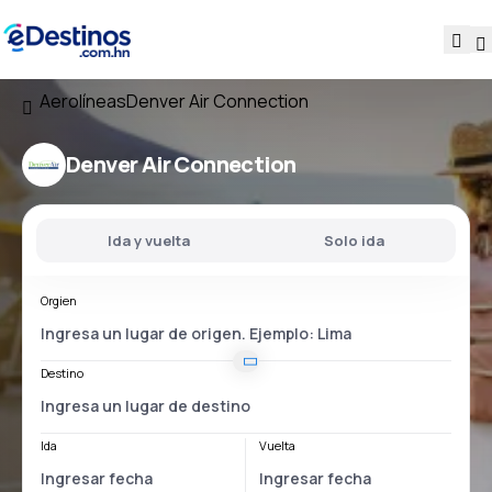
Aerolíneas
Denver Air Connection
Denver Air Connection
Ida y vuelta
Solo ida
Orgien
Destino
Ida
Vuelta