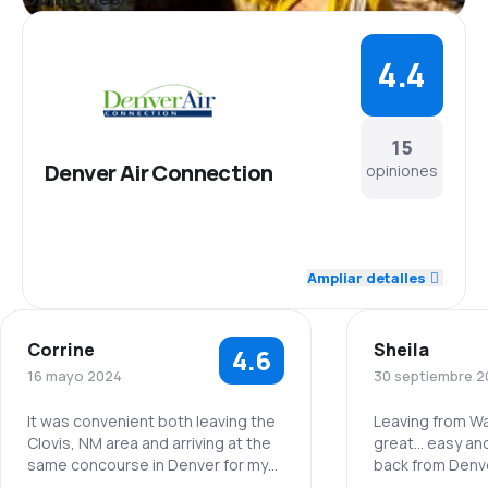
4.4
15
Denver Air Connection
opiniones
4.6
Personal
Ampliar detalles
4.3
Puntualidad
Corrine
Sheila
4.6
4.3
Red de conexiones
16 mayo 2024
30 septiembre 2
3.8
Precio del billete
It was convenient both leaving the
Leaving from W
Clovis, NM area and arriving at the
great… easy and fast
same concourse in Denver for my
back from Den
4.5
Comodidad de viaje
connecting flight.
leave at 4:55 pm, 