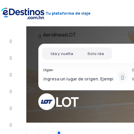
Tu plataforma de viaje
Aerolíneas
LOT
Vuelos
baratos
Ida y vuelta
Solo ida
Alojamientos
Orgien
D
Ofertas
Completa
el viaje
LOT
Inspiración
y consejos
Atención
al cliente