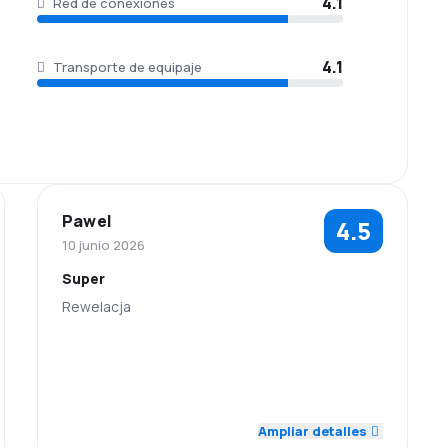
4.1
Red de conexiones
4.1
Transporte de equipaje
Pawel
4.5
10 junio 2026
Super
Rewelacja
5.0
5.0
Personal
Puntualidad
Red de
Precio del
5.0
1.0
conexiones
billete
Ampliar detalles