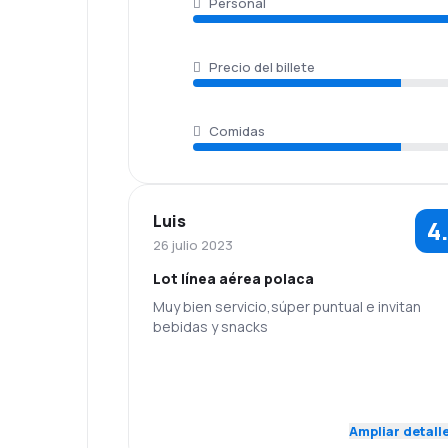
Personal
Precio del billete
Comidas
Luis
4
26 julio 2023
Lot línea aérea polaca
Muy bien servicio,súper puntual e invitan
bebidas y snacks
4.0
Personal
Puntualidad
Red de
Precio del
5.0
Ampliar detall
conexiones
billete