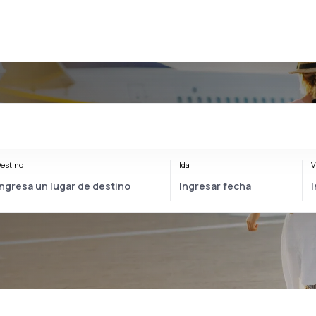
estino
Ida
V