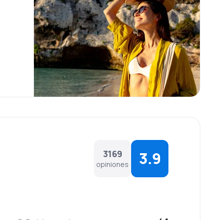
3169
3.9
opiniones