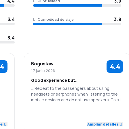
4.4
3.9
Puntualidad
3.4
3.9
Comodidad de viaje
3.4
Boguslaw
.4
4.4
17 junio 2026
Good experience but...
... Repeat to the passengers about using
headsets or earphones when listening to the
mobile devices and do not use speakers. This is
very obvious but apparently not everybody
5.0
feels that they are in a public space
5.0
3.0
Personal
Puntualidad
4.0
es
Ampliar detalles
Red de
Precio del
5.0
4.0