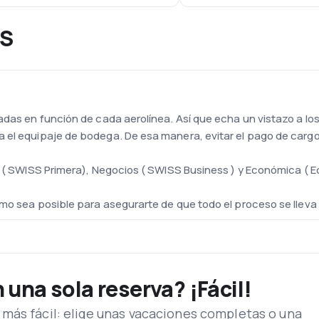
SS
adas en función de cada aerolínea. Así que echa un vistazo a los
 el equipaje de bodega. De esa manera, evitar el pago de carg
se ( SWISS Primera), Negocios ( SWISS Business ) y Económica (
omo sea posible para asegurarte de que todo el proceso se llev
quinas de los tipos Airbus A319, A320, A321, A330, A340, Avro RJ
s.
una sola reserva? ¡Fácil!
 Aeropuerto de Zurich situado cerca de la ciudad (a unos 10 km d
táreas.
más fácil: elige unas vacaciones completas o una