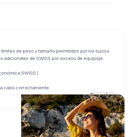
 límites de peso y tamaño permitidos por los suizos
os adicionales de SWISS,por exceso de equipaje.
 Económica SWISS ).
a a cabo correctamente.
Expandir
100 y Fokker 100. SWISSAIR tiene cerca de 90
el centro) en Zurich- Kloten. El aeropuerto tiene una