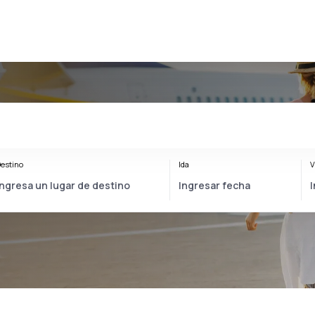
estino
Ida
V