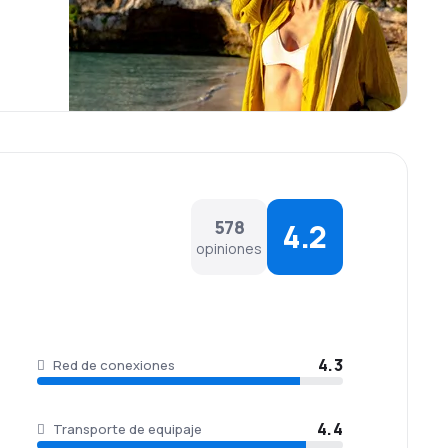
En Primera clase los viajeros tienen acceso a un menú
o gastronómico galardonado y en clase económica,
s como pasteles o champán, a pedido . Como
s.
578
4.2
opiniones
4.3
Red de conexiones
4.4
Transporte de equipaje