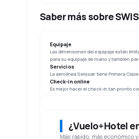
Saber más sobre SWI
Equipaje
Las dimensiones del equipaje están limit
para su equipaje de mano y también para
Servicios
La aerolínea Swissair tiene Primera Cla
Check-in online
Es mejor hacer el check-in tan pronto c
Flota
Actualmente , el transportista utiliza má
máquinas , y su edad media es de 10 año
Aeropuerto de Zurich
¿Vuelo+Hotel en 
La aerolínea Swissair tiene como sede al
superficie de aproximadamente 800 hec
Más rápido, más económico y 