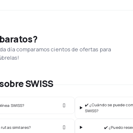
 baratos?
Cada día comparamos cientos de ofertas para
úbrelas!
 sobre SWISS
✔️ ¿Cuándo se puede comp
olínea SWISS?
SWISS?
 rutas similares?
✔️ ¿Puedo rese