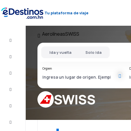
Tu plataforma de viaje
Aerolíneas
SWISS
Vuelos
baratos
Ida y vuelta
Solo ida
Alojamientos
Orgien
D
Ofertas
Completa
el viaje
SWISS
Inspiración
y consejos
Atención
al cliente