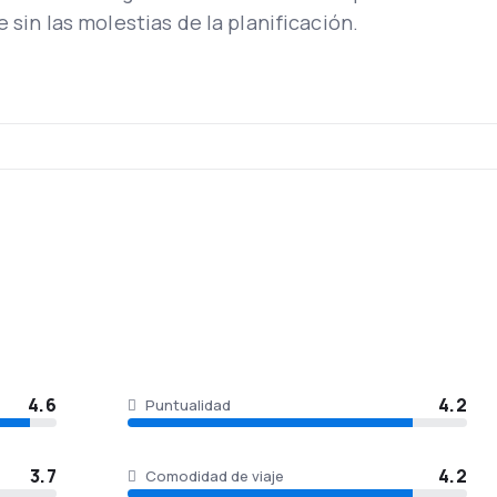
e sin las molestias de la planificación.
a duración, la distancia del vuelo, la clase elegida del viaje. 
ección de vinos, en la clase de negocios se maneja un concept
s.
os, SWISS también puede reservar una sorpresa a bordo, tale
 periódicos, TV individual, además de juegos y canales infantile
4.6
4.2
Puntualidad
3.7
4.2
Comodidad de viaje