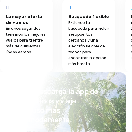
La mayor oferta
Búsqueda flexible
de vuelos
Extiende tu
En unos segundos
búsqueda para incluir
tenemos los mejores
aeropuertos
vuelos para ti entre
cercanos y una
más de quinientas
elección flexible de
líneas aéreas.
fechas para
encontrar la opción
más barata.
¡Eh! Descarga la app de
eDestinos y viaja
incluso más
cómodamente.
Nuevas ofertas cada día: vuelos,