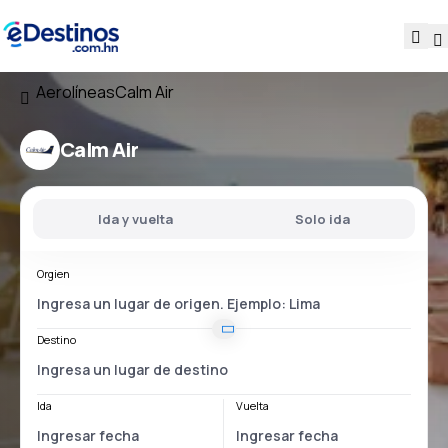
Aerolíneas
Calm Air
Calm Air
Ida y vuelta
Solo ida
Orgien
Destino
Ida
Vuelta