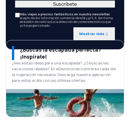
Suscríbete
Más viajes a precios fantásticos en nuestra newsletter.
Acepto recibir información comercial de eSky.pl S.A. (en forma
de boletín de noticias) a la dirección de correo electrónico que
yo he proporcionado.
Mostrar más
¿Buscas la escapada perfecta?
¡Inspírate!
¿Necesitas ideas para una escapada? ¿O buscas las
vacaciones ideales? En eDestinos encontrarás cada día
la inspiración necesaria. Descarga nuestra aplicación
para estar al día con las últimas ofertas.