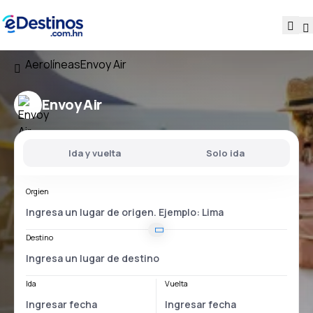
Aerolíneas
Envoy Air
Envoy Air
Ida y vuelta
Solo ida
Orgien
Destino
Ida
Vuelta