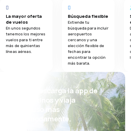
La mayor oferta
Búsqueda flexible
de vuelos
Extiende tu
En unos segundos
búsqueda para incluir
tenemos los mejores
aeropuertos
vuelos para ti entre
cercanos y una
más de quinientas
elección flexible de
líneas aéreas.
fechas para
encontrar la opción
más barata.
¡Eh! Descarga la app de
eDestinos y viaja
incluso más
cómodamente.
Nuevas ofertas cada día: vuelos,