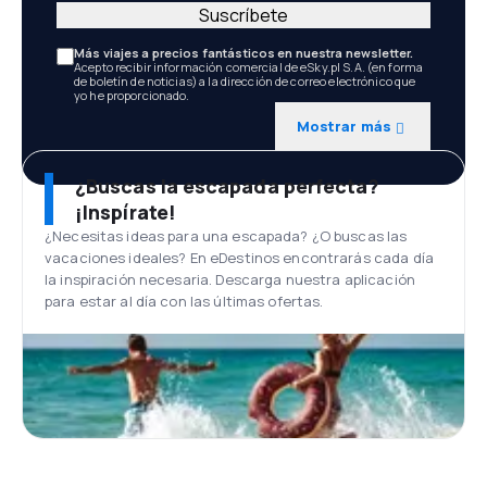
Suscríbete
Más viajes a precios fantásticos en nuestra newsletter.
Acepto recibir información comercial de eSky.pl S.A. (en forma
de boletín de noticias) a la dirección de correo electrónico que
yo he proporcionado.
Mostrar más
¿Buscas la escapada perfecta?
¡Inspírate!
¿Necesitas ideas para una escapada? ¿O buscas las
vacaciones ideales? En eDestinos encontrarás cada día
la inspiración necesaria. Descarga nuestra aplicación
para estar al día con las últimas ofertas.