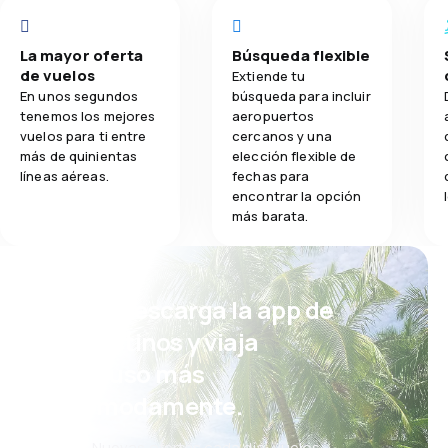
La mayor oferta
Búsqueda flexible
de vuelos
Extiende tu
En unos segundos
búsqueda para incluir
tenemos los mejores
aeropuertos
vuelos para ti entre
cercanos y una
más de quinientas
elección flexible de
líneas aéreas.
fechas para
encontrar la opción
más barata.
¡Eh! Descarga la app de
eDestinos y viaja
incluso más
cómodamente.
Nuevas ofertas cada día: vuelos,