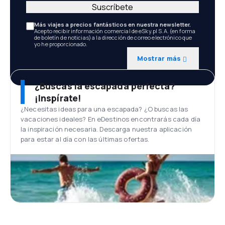
Suscríbete
Más viajes a precios fantásticos en nuestra newsletter.
Acepto recibir información comercial de eSky.pl S.A. (en forma
de boletín de noticias) a la dirección de correo electrónico que
yo he proporcionado.
Mostrar más
¿Buscas la escapada perfecta?
¡Inspírate!
¿Necesitas ideas para una escapada? ¿O buscas las
vacaciones ideales? En eDestinos encontrarás cada día
la inspiración necesaria. Descarga nuestra aplicación
para estar al día con las últimas ofertas.