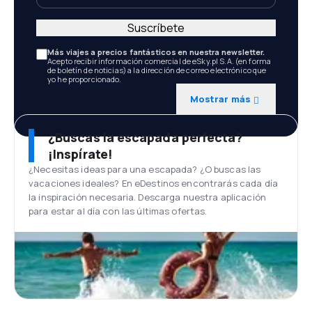
Suscríbete
Más viajes a precios fantásticos en nuestra newsletter.
Acepto recibir información comercial de eSky.pl S.A. (en forma
de boletín de noticias) a la dirección de correo electrónico que
yo he proporcionado.
Mostrar más
¿Buscas la escapada perfecta?
¡Inspírate!
¿Necesitas ideas para una escapada? ¿O buscas las
vacaciones ideales? En eDestinos encontrarás cada día
la inspiración necesaria. Descarga nuestra aplicación
para estar al día con las últimas ofertas.