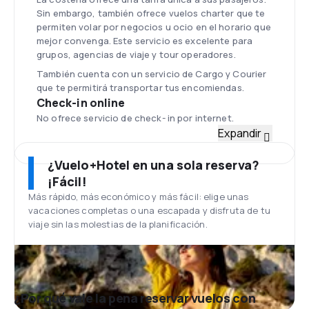
Sin embargo, también ofrece vuelos charter que te
permiten volar por negocios u ocio en el horario que
mejor convenga. Este servicio es excelente para
grupos, agencias de viaje y tour operadores.
También cuenta con un servicio de Cargo y Courier
que te permitirá transportar tus encomiendas.
Check-in online
No ofrece servicio de check- in por internet.
Flota
Expandir
Cuenta con una flota de aviones CESSNA Grand
Caravan y ATR 42 300.
¿Vuelo+Hotel en una sola reserva?
Aeropuerto Augusto C. Sandino
¡Fácil!
La sede principal de La Costeña se encuentra
Más rápido, más económico y más fácil: elige unas
ubicada en el Aeropuerto Internacional Augusto C.
vacaciones completas o una escapada y disfruta de tu
Sandino, el cual se encuentra localizado en la
viaje sin las molestias de la planificación.
ciudad de Managua. Este aeropuerto cuenta con
zonas de alimentación, tiendas para que puedas
adquirir souvenir, duty free, rent a car dentro del
aeropuerto, estacionamiento y salas VIP.
Servicios adicionales
¿Por qué vale la pena reservar vuelos con
Por realizar tus compras on-line esta aerolínea