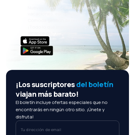
Nuevas ofertas cada día: vuelos,
vacaciones, escapadas
Cómoda gestión de reservas
¡Todo lo que importa, siempre al
alcance de tu mano!
¡Los suscriptores
del boletín
viajan más barato!
El boletín incluye ofertas especiales que no
encontrarás en ningún otro sitio. ¡Únete y
disfruta!
Tu dirección de email