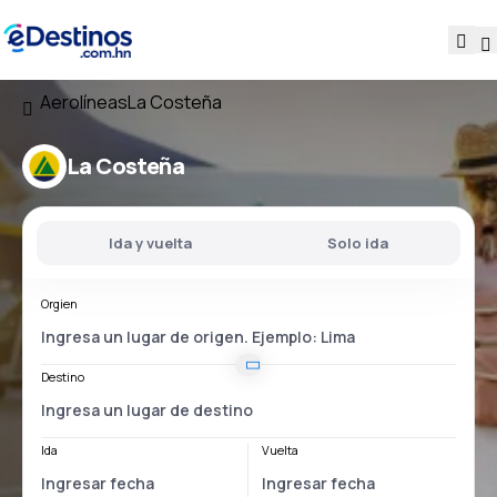
Aerolíneas
La Costeña
La Costeña
Ida y vuelta
Solo ida
Orgien
Destino
Ida
Vuelta