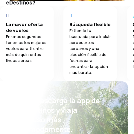
eDestinos?
ofrece boletos válidos por 365 días, flexibilidad para
abordar hasta 30 minutos antes de la salida del
vuelo en vuelos locales, más libras de equipaje
permitido, abordaje preferencial, cambio gratuito
La mayor oferta
Búsqueda flexible
de fecha y vuelo hasta 72 horas después de haber
de vuelos
Extiende tu
realizado tu compra, entre otros beneficios.
En unos segundos
búsqueda para incluir
tenemos los mejores
aeropuertos
vuelos para ti entre
cercanos y una
más de quinientas
elección flexible de
líneas aéreas.
fechas para
encontrar la opción
más barata.
¡Eh! Descarga la app de
eDestinos y viaja
incluso más
cómodamente.