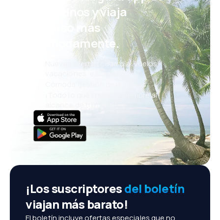
eDestinos y viaja
incluso más
cómodamente.
Nuevas ofertas cada día: vuelos,
vacaciones, escapadas
Cómoda gestión de reservas
¡Todo lo que importa, siempre al
alcance de tu mano!
¡Los suscriptores
del boletín
viajan más barato!
El boletín incluye ofertas especiales que no