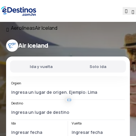
Aerolíneas
Air Iceland
Air Iceland
Ida y vuelta
Solo ida
Orgien
Destino
Ida
Vuelta