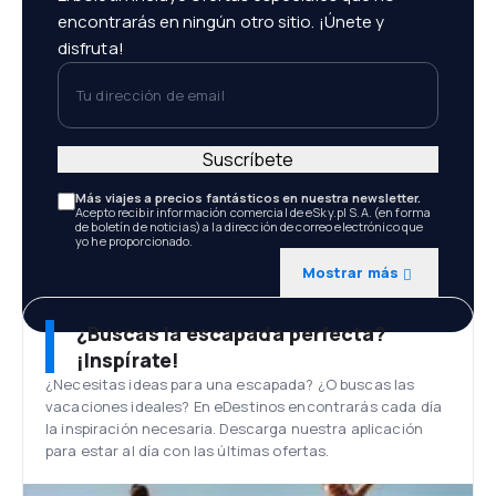
encontrarás en ningún otro sitio. ¡Únete y
disfruta!
Tu dirección de email
Suscríbete
Más viajes a precios fantásticos en nuestra newsletter.
Acepto recibir información comercial de eSky.pl S.A. (en forma
de boletín de noticias) a la dirección de correo electrónico que
yo he proporcionado.
Mostrar más
¿Buscas la escapada perfecta?
¡Inspírate!
¿Necesitas ideas para una escapada? ¿O buscas las
vacaciones ideales? En eDestinos encontrarás cada día
la inspiración necesaria. Descarga nuestra aplicación
para estar al día con las últimas ofertas.