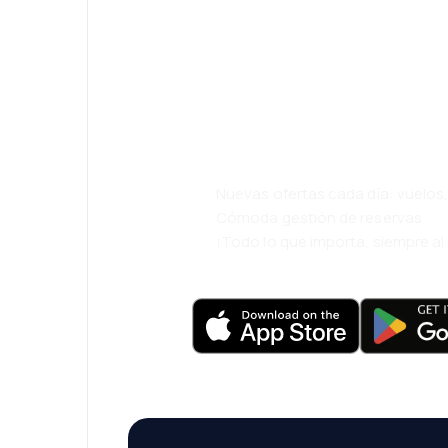
¡Eh! Descarga l
eDestinos y via
cómodamente.
Nuevas ofertas cada día: vuelo
Cómoda gestión de reservas
¡Todo lo que importa, siempre a