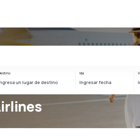
estino
Ida
V
irlines