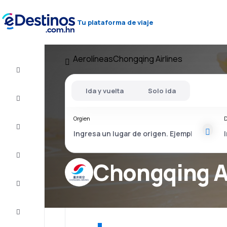
Tu plataforma de viaje
Aerolíneas
Chongqing Airlines
Vuelos
baratos
Ida y vuelta
Solo ida
Alojamientos
Orgien
D
Ofertas
Completa
el viaje
Chongqing A
Inspiración
y consejos
Atención
al cliente