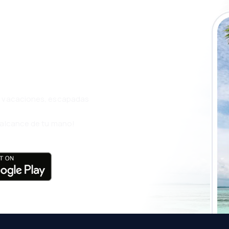
a app de
ja incluso más
s, vacaciones, escapadas
l alcance de tu mano!