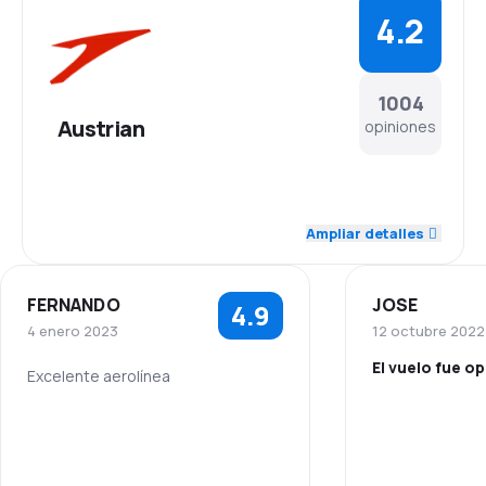
4.2
1004
Austrian
opiniones
4.6
Personal
Ampliar detalles
4.3
Puntualidad
FERNANDO
JOSE
4.9
4.4
Red de conexiones
4 enero 2023
12 octubre 2022
El vuelo fue o
3.8
Precio del billete
Excelente aerolínea
5.0
Personal
4.2
Comodidad de viaje
4.0
Puntualidad
4.3
Transporte de equipaje