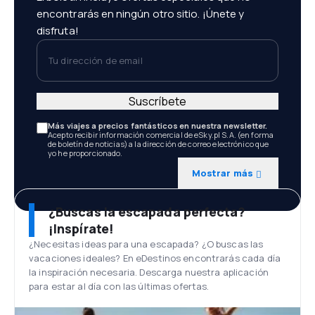
encontrarás en ningún otro sitio. ¡Únete y
disfruta!
Tu dirección de email
Suscríbete
Más viajes a precios fantásticos en nuestra newsletter.
Acepto recibir información comercial de eSky.pl S.A. (en forma
de boletín de noticias) a la dirección de correo electrónico que
yo he proporcionado.
Mostrar más
¿Buscas la escapada perfecta?
¡Inspírate!
¿Necesitas ideas para una escapada? ¿O buscas las
vacaciones ideales? En eDestinos encontrarás cada día
la inspiración necesaria. Descarga nuestra aplicación
para estar al día con las últimas ofertas.