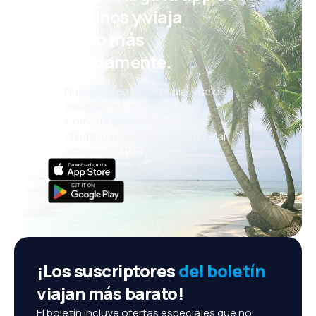
eDestinos y viaja
incluso más
cómodamente.
Nuevas ofertas cada día: vuelos,
vacaciones, escapadas
Cómoda gestión de reservas
¡Todo lo que importa, siempre al
alcance de tu mano!
¡Los suscriptores
del boletín
viajan más barato!
El boletín incluye ofertas especiales que no