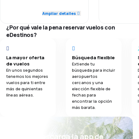
5.0
Red de conexiones
Ampliar detalles
3.4
Comidas
¿Por qué vale la pena reservar vuelos con
5.0
Precio del billete
eDestinos?
5.0
Comodidad de viaje
5.0
La mayor oferta
Búsqueda flexible
Transporte de equipaje
de vuelos
Extiende tu
En unos segundos
búsqueda para incluir
5.0
Comidas
tenemos los mejores
aeropuertos
vuelos para ti entre
cercanos y una
más de quinientas
elección flexible de
líneas aéreas.
fechas para
encontrar la opción
más barata.
¡Eh! Descarga la app de