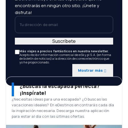
encontrarás en ningún otro sitio. ¡Únete y
disfruta!
Tu dirección de email
Suscríbete
Más viajes a precios fantásticos en nuestra newsletter.
Acepto recibir información comercial de eSky.pl S.A. (en forma
de boletín de noticias) a la dirección de correo electrónico que
yo he proporcionado.
Mostrar más
¿Buscas la escapada perfecta?
¡Inspírate!
¿Necesitas ideas para una escapada? ¿O buscas las
vacaciones ideales? En eDestinos encontrarás cada día
la inspiración necesaria. Descarga nuestra aplicación
para estar al día con las últimas ofertas.