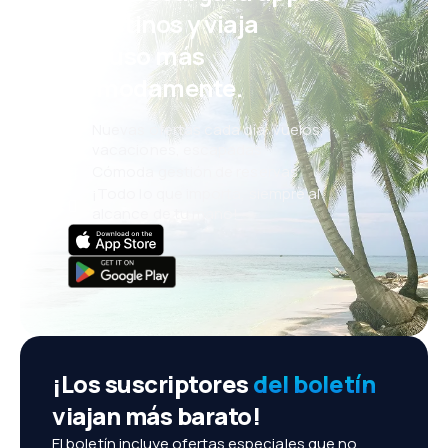
eDestinos y viaja
incluso más
cómodamente.
Nuevas ofertas cada día: vuelos,
vacaciones, escapadas
Cómoda gestión de reservas
¡Todo lo que importa, siempre al
alcance de tu mano!
¡Los suscriptores
del boletín
viajan más barato!
El boletín incluye ofertas especiales que no