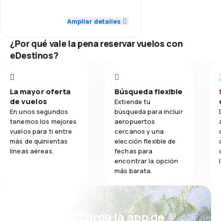
4.0
Red de conexiones
Ampliar detalles
3.0
Comidas
4.0
Precio del billete
¿Por qué vale la pena reservar vuelos con
eDestinos?
3.0
Comodidad de viaje
4.0
Transporte de equipaje
La mayor oferta
Búsqueda flexible
de vuelos
Extiende tu
3.0
Comidas
En unos segundos
búsqueda para incluir
tenemos los mejores
aeropuertos
vuelos para ti entre
cercanos y una
más de quinientas
elección flexible de
líneas aéreas.
fechas para
encontrar la opción
más barata.
¡Eh! Descarga la app de