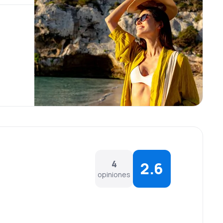
4
2.6
opiniones