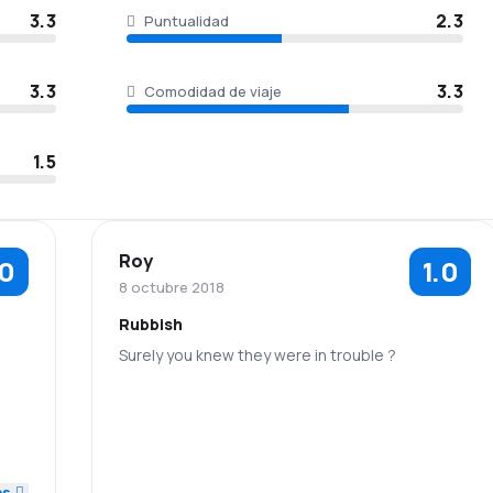
3.3
2.3
Puntualidad
3.3
3.3
Comodidad de viaje
1.5
Roy
.0
1.0
8 octubre 2018
Rubbish
Surely you knew they were in trouble ?
1.0
1.0
es