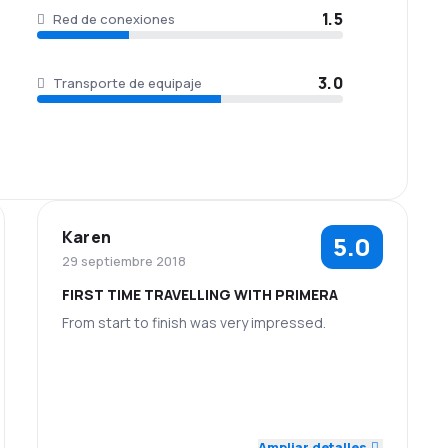
1.5
Red de conexiones
3.0
Transporte de equipaje
Karen
5.0
29 septiembre 2018
FIRST TIME TRAVELLING WITH PRIMERA
From start to finish was very impressed.
5.0
5.0
Personal
Puntualidad
Precio del
Comodidad de
5.0
5.0
billete
viaje
Ampliar detalles