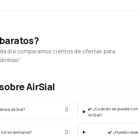
 baratos?
Cada día comparamos cientos de ofertas para
úbrelas!
sobre AirSial
✔️ ¿Cuándo se puede comp
línea AirSial?
AirSial?
 rutas similares?
✔️ ¿Puedo reser