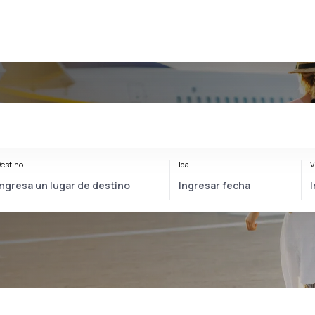
estino
Ida
V