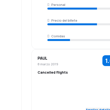
Personal
Precio del billete
Comidas
PAUL
1
8 marzo 2019
Cancelled flights
1.0
Personal
Puntualidad
Red de
Precio del
1.0
conexiones
billete
Ampliar detall