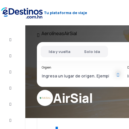
Tu plataforma de viaje
Aerolíneas
AirSial
Vuelos
baratos
Ida y vuelta
Solo ida
Alojamientos
Orgien
D
Ofertas
Completa
el viaje
AirSial
Inspiración
y consejos
Atención
al cliente