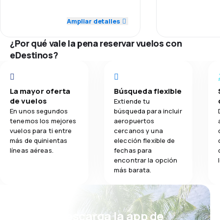
5.0
Puntualidad
Puntualidad
Ampliar detalles
4.1
Comidas
5.0
Red de conexiones
Red de conex
¿Por qué vale la pena reservar vuelos con
5.0
eDestinos?
Precio del billete
Precio del bill
5.0
Comodidad de viaje
Comodidad de
La mayor oferta
Búsqueda flexible
5.0
de vuelos
Transporte de equipaje
Transporte de
Extiende tu
En unos segundos
búsqueda para incluir
tenemos los mejores
aeropuertos
5.0
Comidas
Comidas
vuelos para ti entre
cercanos y una
más de quinientas
elección flexible de
líneas aéreas.
fechas para
encontrar la opción
más barata.
¡Eh! Descarga la app de