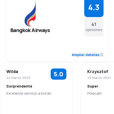
4.3
41
Bangkok Airways
opiniones
4.5
Personal
Ampliar detalles
4.5
Puntualidad
Wilda
Krzysztof
5.0
4.4
Red de conexiones
24 marzo 2023
22 marzo 2024
Sorprendente
Super
3.9
Precio del billete
Excelente servicio a bordo
Polecam
4.2
Comodidad de viaje
5.0
Personal
Personal
4.4
Transporte de equipaje