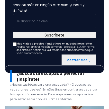
encontrarás en ningún otro sitio. ¡Únete y
disfruta!
Tu dirección de email
Suscríbete
Más viajes a precios fantásticos en nuestra newsletter.
Acepto recibir información comercial de eSky.pl S.A. (en forma
de boletín de noticias) a la dirección de correo electrónico que
yo he proporcionado.
Mostrar más
¿Buscas la escapada perfecta?
¡Inspírate!
¿Necesitas ideas para una escapada? ¿O buscas las
vacaciones ideales? En eDestinos encontrarás cada día
la inspiración necesaria. Descarga nuestra aplicación
para estar al día con las últimas ofertas.