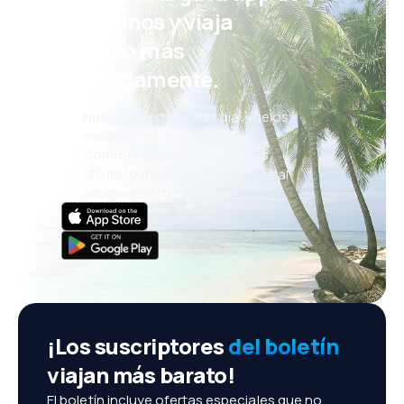
eDestinos y viaja
incluso más
cómodamente.
Nuevas ofertas cada día: vuelos,
vacaciones, escapadas
Cómoda gestión de reservas
¡Todo lo que importa, siempre al
alcance de tu mano!
¡Los suscriptores
del boletín
viajan más barato!
El boletín incluye ofertas especiales que no