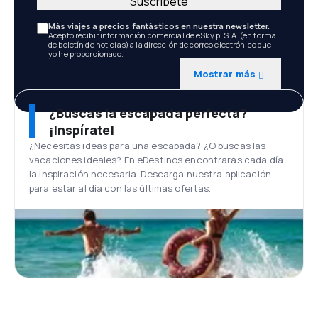
Suscríbete
Más viajes a precios fantásticos en nuestra newsletter.
Acepto recibir información comercial de eSky.pl S.A. (en forma
de boletín de noticias) a la dirección de correo electrónico que
yo he proporcionado.
Mostrar más
¿Buscas la escapada perfecta?
¡Inspírate!
¿Necesitas ideas para una escapada? ¿O buscas las
vacaciones ideales? En eDestinos encontrarás cada día
la inspiración necesaria. Descarga nuestra aplicación
para estar al día con las últimas ofertas.