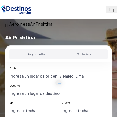
Aerolíneas
Air Prishtina
Air Prishtina
Ida y vuelta
Solo ida
Orgien
Destino
Ida
Vuelta