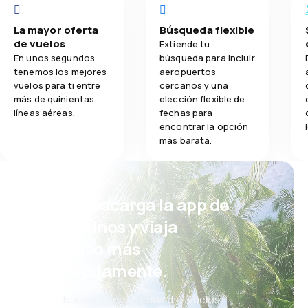
La mayor oferta
Búsqueda flexible
de vuelos
Extiende tu
En unos segundos
búsqueda para incluir
tenemos los mejores
aeropuertos
vuelos para ti entre
cercanos y una
más de quinientas
elección flexible de
líneas aéreas.
fechas para
encontrar la opción
más barata.
¡Eh! Descarga la app de
eDestinos y viaja
incluso más
cómodamente.
Nuevas ofertas cada día: vuelos,