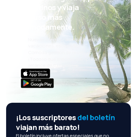
eDestinos y viaja
incluso más
cómodamente.
Nuevas ofertas cada día: vuelos,
vacaciones, escapadas
Cómoda gestión de reservas
¡Todo lo que importa, siempre al
alcance de tu mano!
¡Los suscriptores
del boletín
viajan más barato!
El boletín incluye ofertas especiales que no