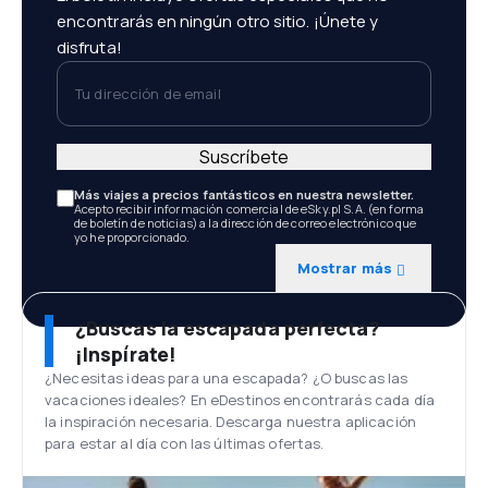
encontrarás en ningún otro sitio. ¡Únete y
disfruta!
Tu dirección de email
Suscríbete
Más viajes a precios fantásticos en nuestra newsletter.
Acepto recibir información comercial de eSky.pl S.A. (en forma
de boletín de noticias) a la dirección de correo electrónico que
yo he proporcionado.
Mostrar más
¿Buscas la escapada perfecta?
¡Inspírate!
¿Necesitas ideas para una escapada? ¿O buscas las
vacaciones ideales? En eDestinos encontrarás cada día
la inspiración necesaria. Descarga nuestra aplicación
para estar al día con las últimas ofertas.