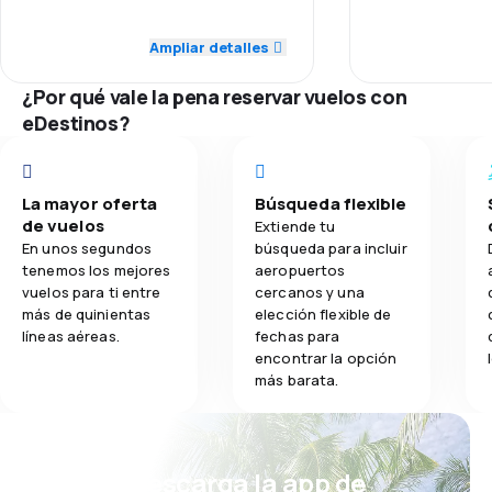
5.0
Personal
Puntualidad
time. Unpleasant experience! Nice
looking plant but not satisfactory
Ampliar detalles
3.0
Comidas
5.0
Puntualidad
for this guest!
Red de conex
¿Por qué vale la pena reservar vuelos con
5.0
Red de conexiones
eDestinos?
Precio del bill
5.0
Precio del billete
Comodidad de
La mayor oferta
Búsqueda flexible
1.0
Comodidad de viaje
de vuelos
Transporte de
Extiende tu
En unos segundos
búsqueda para incluir
5.0
Transporte de equipaje
tenemos los mejores
aeropuertos
Comidas
vuelos para ti entre
cercanos y una
más de quinientas
elección flexible de
1.0
Comidas
líneas aéreas.
fechas para
encontrar la opción
más barata.
¡Eh! Descarga la app de