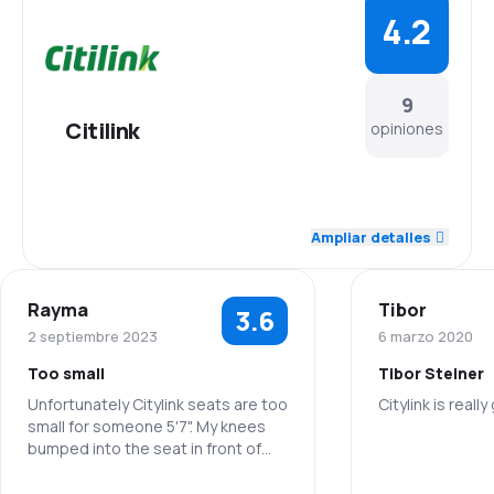
4.2
9
Citilink
opiniones
5.0
Personal
Ampliar detalles
4.7
Puntualidad
Rayma
Tibor
3.6
4.4
Red de conexiones
2 septiembre 2023
6 marzo 2020
Too small
Tibor Steiner
4.4
Precio del billete
Unfortunately Citylink seats are too
Citylink is reall
small for someone 5'7". My knees
3.8
Comodidad de viaje
bumped into the seat in front of
Personal
me, and the passenger behind me
4.3
had his knees in my back the whole
Transporte de equipaje