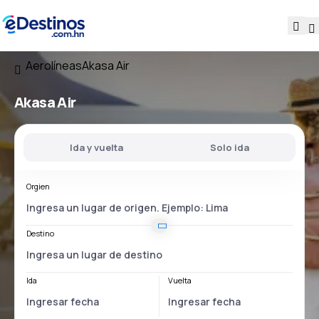
Aerolíneas
Akasa Air
Akasa Air
Ida y vuelta
Solo ida
Orgien
Destino
Ida
Vuelta