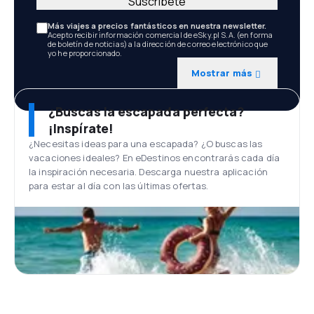
Suscríbete
Más viajes a precios fantásticos en nuestra newsletter.
Acepto recibir información comercial de eSky.pl S.A. (en forma
de boletín de noticias) a la dirección de correo electrónico que
yo he proporcionado.
Mostrar más
¿Buscas la escapada perfecta?
¡Inspírate!
¿Necesitas ideas para una escapada? ¿O buscas las
vacaciones ideales? En eDestinos encontrarás cada día
la inspiración necesaria. Descarga nuestra aplicación
para estar al día con las últimas ofertas.