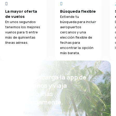
La mayor oferta
Búsqueda flexible
de vuelos
Extiende tu
En unos segundos
búsqueda para incluir
tenemos los mejores
aeropuertos
vuelos para ti entre
cercanos y una
más de quinientas
elección flexible de
líneas aéreas.
fechas para
encontrar la opción
más barata.
¡Eh! Descarga la app de
eDestinos y viaja
incluso más
cómodamente.
Nuevas ofertas cada día: vuelos,