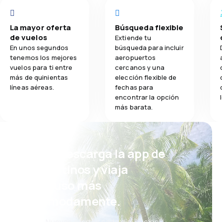
La mayor oferta
Búsqueda flexible
de vuelos
Extiende tu
En unos segundos
búsqueda para incluir
tenemos los mejores
aeropuertos
vuelos para ti entre
cercanos y una
más de quinientas
elección flexible de
líneas aéreas.
fechas para
encontrar la opción
más barata.
¡Eh! Descarga la app de
eDestinos y viaja
incluso más
cómodamente.
Nuevas ofertas cada día: vuelos,