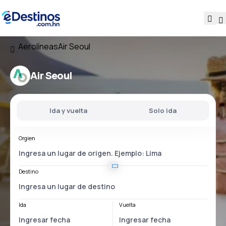
Aerolíneas
Air Seoul
Air Seoul
Ida y vuelta
Solo ida
Orgien
Destino
Ida
Vuelta