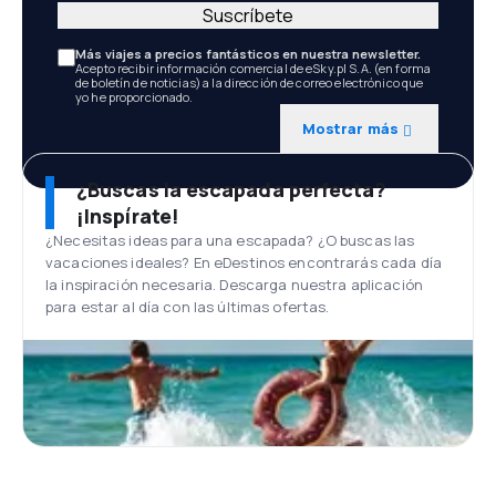
Suscríbete
Más viajes a precios fantásticos en nuestra newsletter.
Acepto recibir información comercial de eSky.pl S.A. (en forma
de boletín de noticias) a la dirección de correo electrónico que
yo he proporcionado.
Mostrar más
¿Buscas la escapada perfecta?
¡Inspírate!
¿Necesitas ideas para una escapada? ¿O buscas las
vacaciones ideales? En eDestinos encontrarás cada día
la inspiración necesaria. Descarga nuestra aplicación
para estar al día con las últimas ofertas.