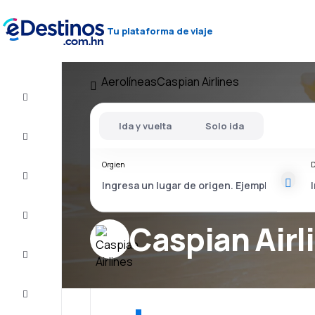
Tu plataforma de viaje
Aerolíneas
Caspian Airlines
Vuelos
baratos
Ida y vuelta
Solo ida
Alojamientos
Orgien
D
Ofertas
Completa
el viaje
Caspian Airl
Inspiración
y consejos
Atención
al cliente