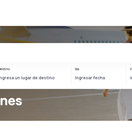
estino
Ida
V
ines