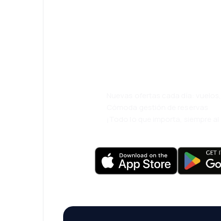
¡Eh! Descarga l
eDestinos y via
cómodamente.
Nuevas ofertas cada día: vuelo
Cómoda gestión de reservas
¡Todo lo que importa, siempre a