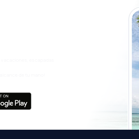
a app de
ja incluso más
s, vacaciones, escapadas
l alcance de tu mano!