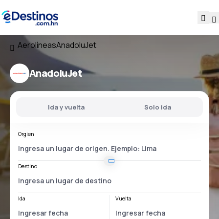
Aerolíneas
AnadoluJet
AnadoluJet
Ida y vuelta
Solo ida
Orgien
Destino
Ida
Vuelta