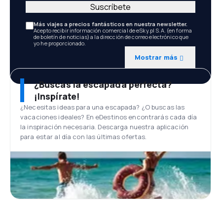
Suscríbete
Más viajes a precios fantásticos en nuestra newsletter.
Acepto recibir información comercial de eSky.pl S.A. (en forma
de boletín de noticias) a la dirección de correo electrónico que
yo he proporcionado.
Mostrar más
¿Buscas la escapada perfecta?
¡Inspírate!
¿Necesitas ideas para una escapada? ¿O buscas las
vacaciones ideales? En eDestinos encontrarás cada día
la inspiración necesaria. Descarga nuestra aplicación
para estar al día con las últimas ofertas.