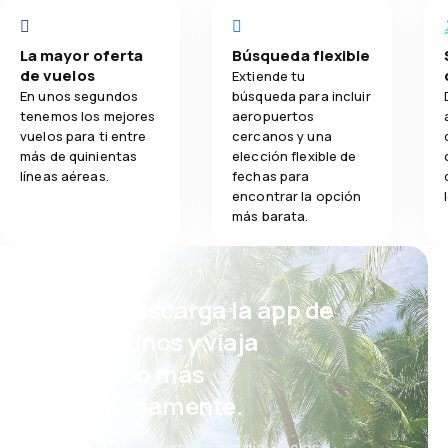
La mayor oferta
Búsqueda flexible
de vuelos
Extiende tu
En unos segundos
búsqueda para incluir
tenemos los mejores
aeropuertos
vuelos para ti entre
cercanos y una
más de quinientas
elección flexible de
líneas aéreas.
fechas para
encontrar la opción
más barata.
¡Eh! Descarga la app de
eDestinos y viaja
incluso más
cómodamente.
Nuevas ofertas cada día: vuelos,