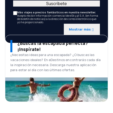
Suscríbete
Más viajes a precios fantásticos en nuestra newsletter.
Acepto recibir información comercial de eSky.pl S.A. (en forma
de boletín de noticias) a la dirección de correo electrónico que
yo he proporcionado.
Mostrar más
¿Buscas la escapada perfecta?
¡Inspírate!
¿Necesitas ideas para una escapada? ¿O buscas las
vacaciones ideales? En eDestinos encontrarás cada día
la inspiración necesaria. Descarga nuestra aplicación
para estar al día con las últimas ofertas.