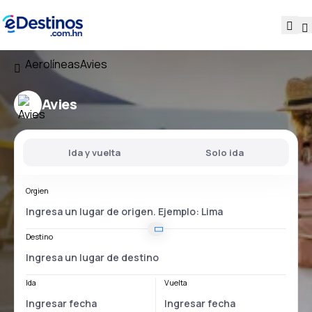
Aerolíneas
Avies
Avies
Ida y vuelta
Solo ida
Orgien
Destino
Ida
Vuelta