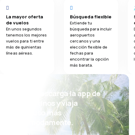
La mayor oferta
Búsqueda flexible
de vuelos
Extiende tu
En unos segundos
búsqueda para incluir
tenemos los mejores
aeropuertos
vuelos para ti entre
cercanos y una
más de quinientas
elección flexible de
líneas aéreas.
fechas para
encontrar la opción
más barata.
¡Eh! Descarga la app de
eDestinos y viaja
incluso más
cómodamente.
Nuevas ofertas cada día: vuelos,