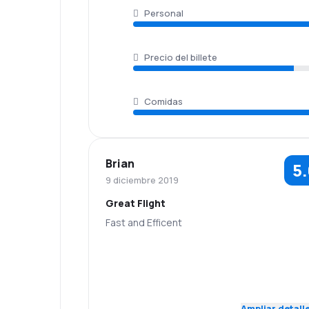
Personal
Precio del billete
Comidas
Brian
5
9 diciembre 2019
Great Flight
Fast and Efficent
5.0
Personal
Puntualidad
Red de
Precio del
5.0
conexiones
billete
Ampliar detall