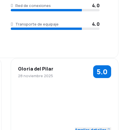
4.0
Red de conexiones
4.0
Transporte de equipaje
Gloria del Pilar
5.0
28 noviembre 2025
5.0
5.0
Personal
Puntualidad
Red de
Precio del
5.0
5.0
conexiones
billete
Comodidad de
Transporte de
5.0
5.0
viaje
equipaje
Ampliar detalles