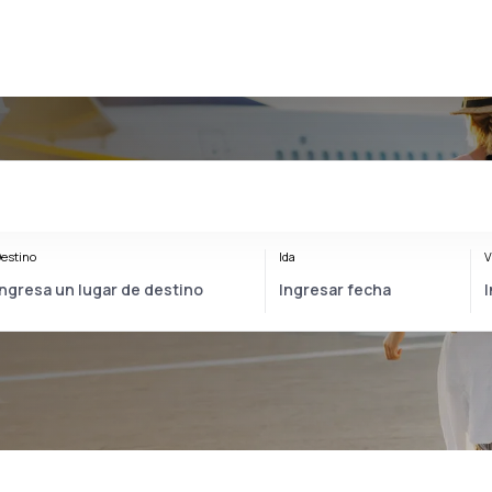
estino
Ida
V