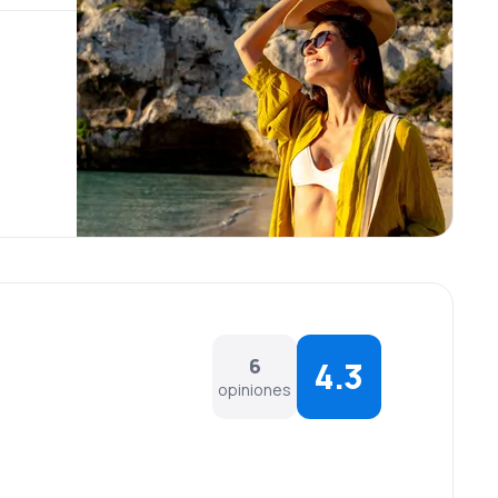
6
4.3
opiniones