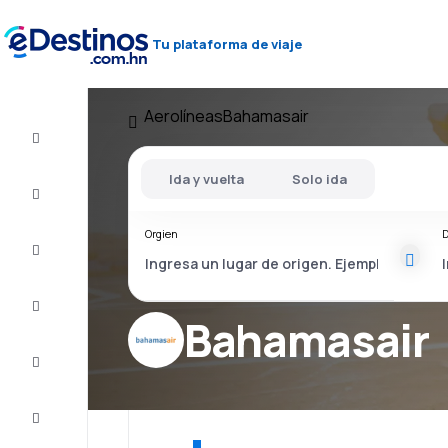
Tu plataforma de viaje
Aerolíneas
Bahamasair
Vuelos
baratos
Ida y vuelta
Solo ida
Alojamientos
Orgien
D
Ofertas
Completa
el viaje
Bahamasair
Inspiración
y consejos
Atención
al cliente