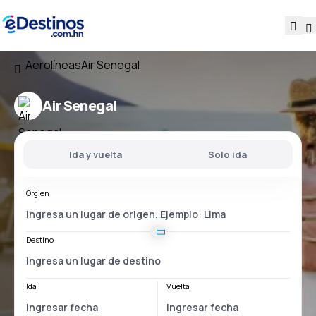
Aerolíneas
Air Senegal
Air Senegal
Ida y vuelta
Solo ida
Orgien
Destino
Ida
Vuelta