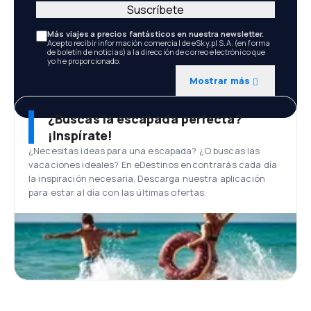
Suscríbete
Más viajes a precios fantásticos en nuestra newsletter.
Acepto recibir información comercial de eSky.pl S.A. (en forma
de boletín de noticias) a la dirección de correo electrónico que
yo he proporcionado.
Mostrar más
¿Buscas la escapada perfecta?
¡Inspírate!
¿Necesitas ideas para una escapada? ¿O buscas las
vacaciones ideales? En eDestinos encontrarás cada día
la inspiración necesaria. Descarga nuestra aplicación
para estar al día con las últimas ofertas.