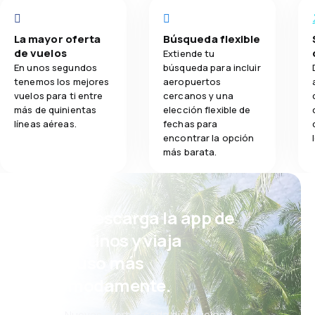
La mayor oferta
Búsqueda flexible
de vuelos
Extiende tu
En unos segundos
búsqueda para incluir
tenemos los mejores
aeropuertos
vuelos para ti entre
cercanos y una
más de quinientas
elección flexible de
líneas aéreas.
fechas para
encontrar la opción
más barata.
¡Eh! Descarga la app de
eDestinos y viaja
incluso más
cómodamente.
Nuevas ofertas cada día: vuelos,