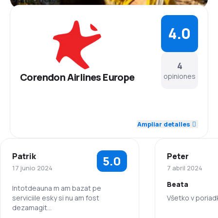
4.0
4
Corendon Airlines Europe
opiniones
4.3
Personal
Ampliar detalles
3.7
Puntualidad
Patrik
Peter
5.0
5.0
Red de conexiones
17 junio 2024
7 abril 2024
Beata
3.7
Precio del billete
Intotdeauna m am bazat pe
serviciile esky si nu am fost
Všetko v poriad
dezamagit
4.0
Comodidad de viaje
Multumesc