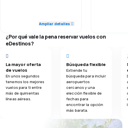
Personal
5.0
Personal
4.0
Transporte de equipaje
Puntualidad
5.0
Puntualidad
Ampliar detalles
3.0
Comidas
Red de conex
5.0
Red de conexiones
¿Por qué vale la pena reservar vuelos con
eDestinos?
Precio del bill
5.0
Precio del billete
Comodidad de
5.0
Comodidad de viaje
La mayor oferta
Búsqueda flexible
de vuelos
Transporte de
Extiende tu
5.0
Transporte de equipaje
En unos segundos
búsqueda para incluir
tenemos los mejores
aeropuertos
Comidas
vuelos para ti entre
cercanos y una
más de quinientas
elección flexible de
líneas aéreas.
fechas para
encontrar la opción
más barata.