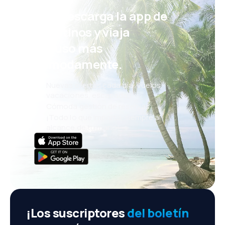
¡Eh! Descarga la app de
eDestinos y viaja
incluso más
cómodamente.
Nuevas ofertas cada día: vuelos,
vacaciones, escapadas
Cómoda gestión de reservas
¡Todo lo que importa, siempre al
alcance de tu mano!
¡Los suscriptores
del boletín