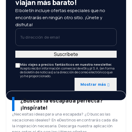
viajan más barato!
El boletín incluye ofertas especiales que no
encontrarás en ningún otro sitio. ¡Únete y
disfruta!
Tu dirección de email
Suscríbete
Más viajes a precios fantásticos en nuestra newsletter.
Acepto recibir información comercial de eSky.pl S.A. (en forma
de boletín de noticias) a la dirección de correo electrónico que
yo he proporcionado.
Mostrar más
¿Buscas la escapada perfecta?
¡Inspírate!
¿Necesitas ideas para una escapada? ¿O buscas las
vacaciones ideales? En eDestinos encontrarás cada día
la inspiración necesaria. Descarga nuestra aplicación
para estar al día con las últimas ofertas.