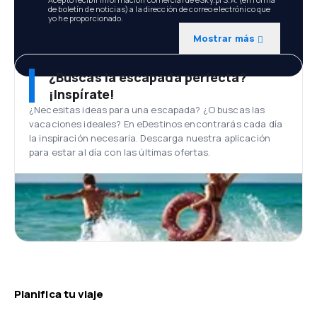
de boletín de noticias) a la dirección de correo electrónico que
yo he proporcionado.
Mostrar más
¿Buscas la escapada perfecta?
¡Inspírate!
¿Necesitas ideas para una escapada? ¿O buscas las
vacaciones ideales? En eDestinos encontrarás cada día
la inspiración necesaria. Descarga nuestra aplicación
para estar al día con las últimas ofertas.
Planifica tu viaje