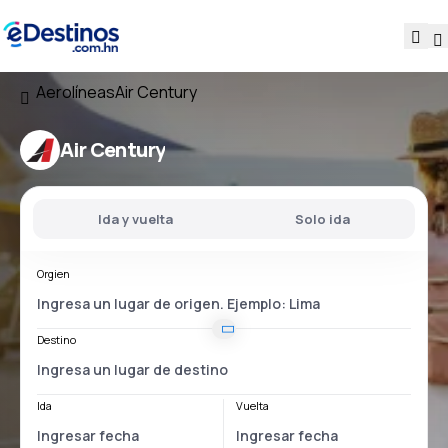
Aerolíneas
Air Century
Air Century
Ida y vuelta
Solo ida
Orgien
Destino
Ida
Vuelta