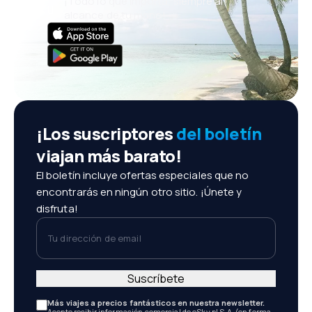
¡Todo lo que importa, siempre al
alcance de tu mano!
¡Los suscriptores
del boletín
viajan más barato!
El boletín incluye ofertas especiales que no
encontrarás en ningún otro sitio. ¡Únete y
disfruta!
Tu dirección de email
Suscríbete
Más viajes a precios fantásticos en nuestra newsletter.
Acepto recibir información comercial de eSky.pl S.A. (en forma