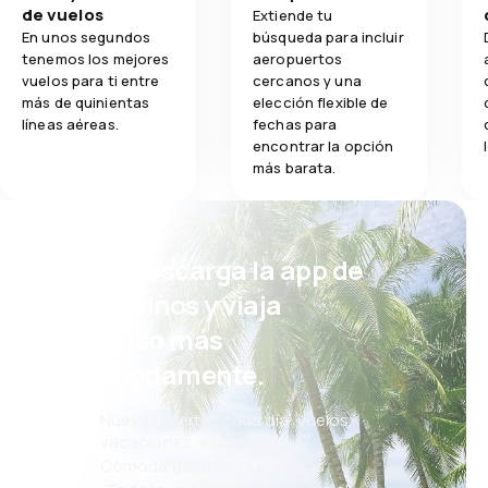
de vuelos
Extiende tu
En unos segundos
búsqueda para incluir
tenemos los mejores
aeropuertos
vuelos para ti entre
cercanos y una
más de quinientas
elección flexible de
líneas aéreas.
fechas para
encontrar la opción
más barata.
¡Eh! Descarga la app de
eDestinos y viaja
incluso más
cómodamente.
Nuevas ofertas cada día: vuelos,
vacaciones, escapadas
Cómoda gestión de reservas