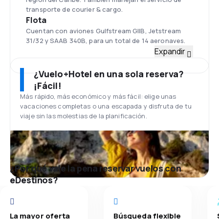
transporte de courier & cargo.
Flota
Cuentan con aviones Gulfstream GIIB, Jetstream
31/32 y SAAB 340B, para un total de 14 aeronaves.
Aeropuerto Internacional la Isabela El
Expandir
Su sede principal se encuentra en el Aeropuerto
Internacional la Isabela El aeropuerto es
¿Vuelo+Hotel en una sola reserva?
mayormente usado para vuelos regionales en el
¡Fácil!
área del Caribe, aeronaves privadas y deportivas, así
Más rápido, más económico y más fácil: elige unas
como escuelas de pilotos y clubes aéreos.
vacaciones completas o una escapada y disfruta de tu
viaje sin las molestias de la planificación.
¿Por qué vale la pena reservar vuelos con
eDestinos?
La mayor oferta
Búsqueda flexible