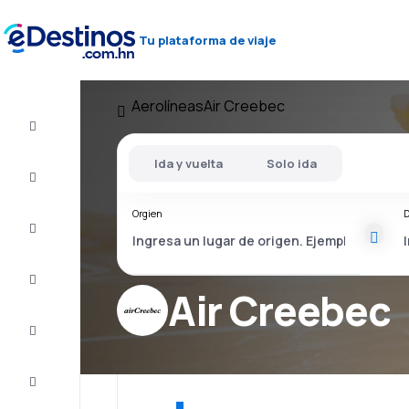
Tu plataforma de viaje
Aerolíneas
Air Creebec
Vuelos
baratos
Ida y vuelta
Solo ida
Alojamientos
Orgien
D
Ofertas
Completa
el viaje
Air Creebec
Inspiración
y consejos
Atención
al cliente