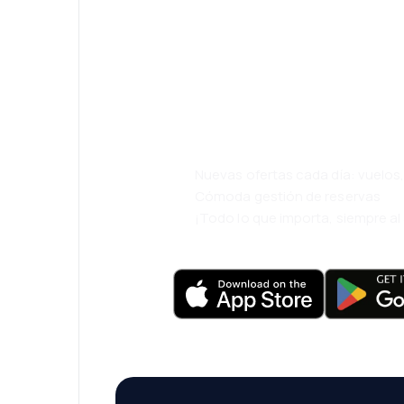
¡Eh! Descarga l
eDestinos y via
cómodamente.
Nuevas ofertas cada día: vuelo
Cómoda gestión de reservas
¡Todo lo que importa, siempre a