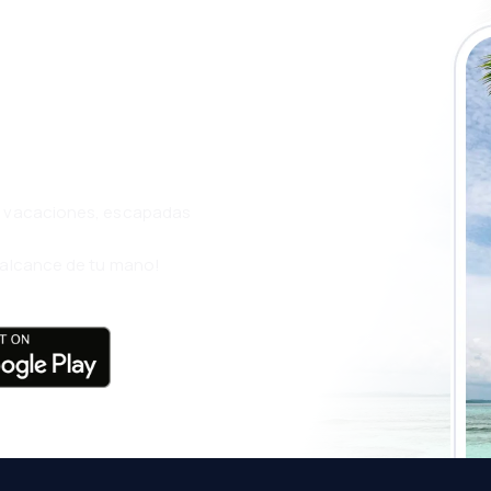
a app de
ja incluso más
s, vacaciones, escapadas
l alcance de tu mano!