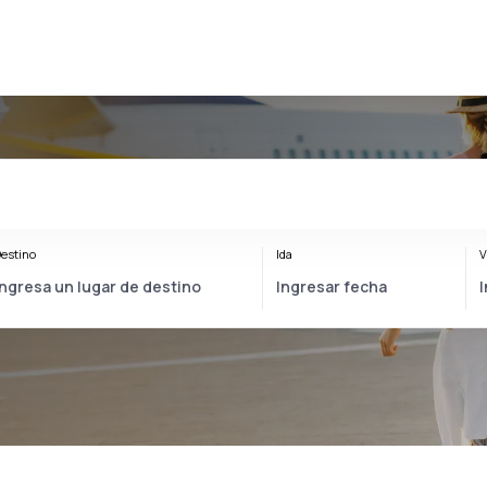
estino
Ida
V