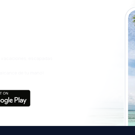
a app de
ja incluso más
s, vacaciones, escapadas
l alcance de tu mano!