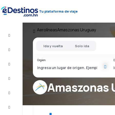
Tu plataforma de viaje
Aerolíneas
Amaszonas Uruguay
Vuelos
baratos
Ida y vuelta
Solo ida
Alojamientos
Orgien
D
Ofertas
Completa
el viaje
Amaszonas 
Inspiración
y consejos
Atención
al cliente