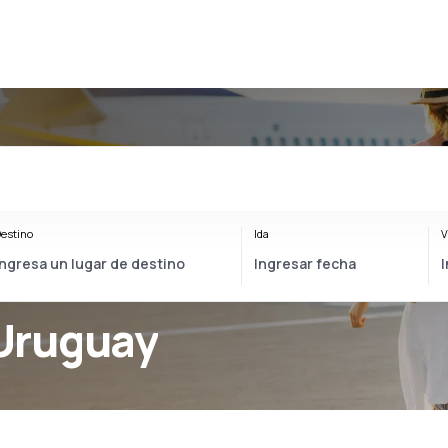
estino
Ida
V
Uruguay