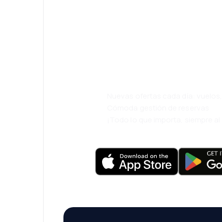
¡Eh! Descarga l
eDestinos y via
cómodamente.
Nuevas ofertas cada día: vuelo
Cómoda gestión de reservas
¡Todo lo que importa, siempre a