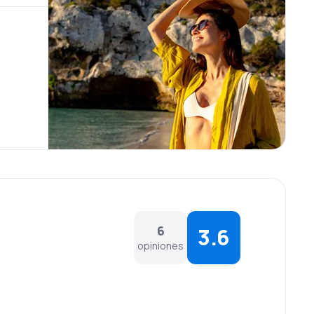
6
3.6
opiniones