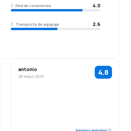
4.0
Red de conexiones
2.6
Transporte de equipaje
antonio
4.8
28 mayo 2019
5.0
5.0
Personal
Puntualidad
Precio del
Comodidad de
5.0
5.0
billete
viaje
Transporte de
4.0
equipaje
Ampliar detalles