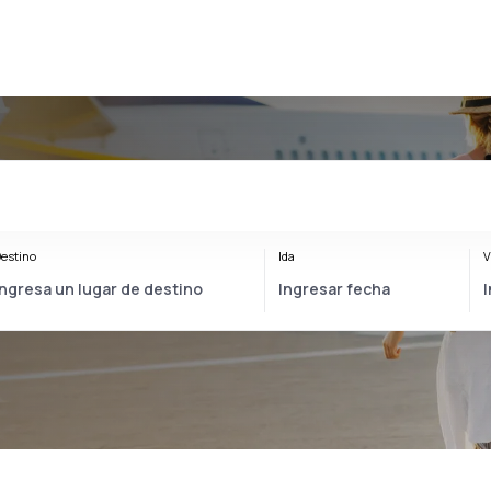
estino
Ida
V