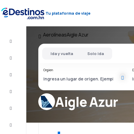
Tu plataforma de viaje
Aerolíneas
Aigle Azur
Vuelos
baratos
Ida y vuelta
Solo ida
Alojamientos
Orgien
D
Ofertas
Completa
el viaje
Aigle Azur
Inspiración
y consejos
Atención
al cliente