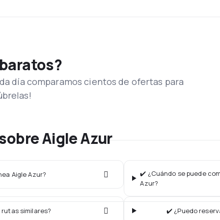
 baratos?
Cada día comparamos cientos de ofertas para
úbrelas!
sobre Aigle Azur
✔️ ¿Cuándo se puede compr
ínea Aigle Azur?
Azur?
 rutas similares?
✔️ ¿Puedo reserva