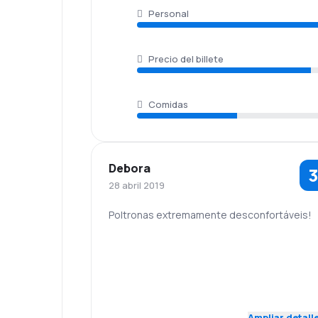
Personal
Precio del billete
Comidas
Debora
3
28 abril 2019
Poltronas extremamente desconfortáveis!
4.0
Personal
Puntualidad
Red de
Precio del
4.0
conexiones
billete
Ampliar detall