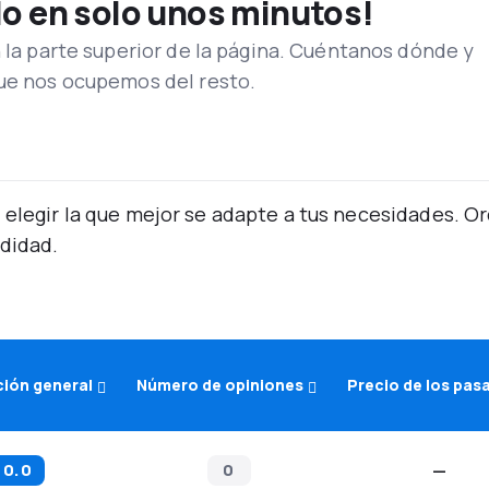
lo en solo unos minutos!
n la parte superior de la página. Cuéntanos dónde y
que nos ocupemos del resto.
 elegir la que mejor se adapte a tus necesidades. 
didad.
ción general
Número de opiniones
Precio de los pas
0.0
0
—