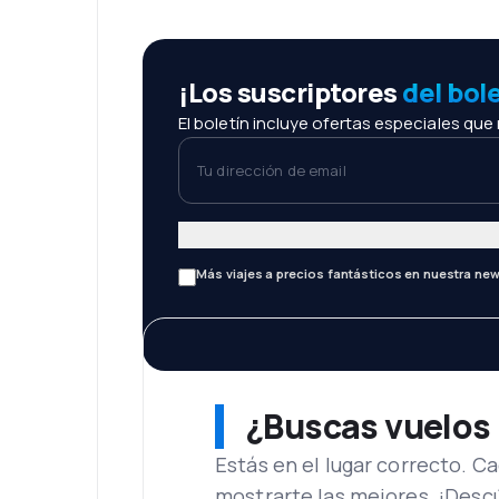
¡Los suscriptores
del bol
El boletín incluye ofertas especiales que
Tu dirección de email
Más viajes a precios fantásticos en nuestra new
¿Buscas vuelos
Estás en el lugar correcto. 
mostrarte las mejores. ¡Desc