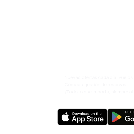
¡Eh! Descarga l
eDestinos y via
cómodamente.
Nuevas ofertas cada día: vuelo
Cómoda gestión de reservas
¡Todo lo que importa, siempre a