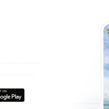
a app de
ja incluso más
s, vacaciones, escapadas
l alcance de tu mano!