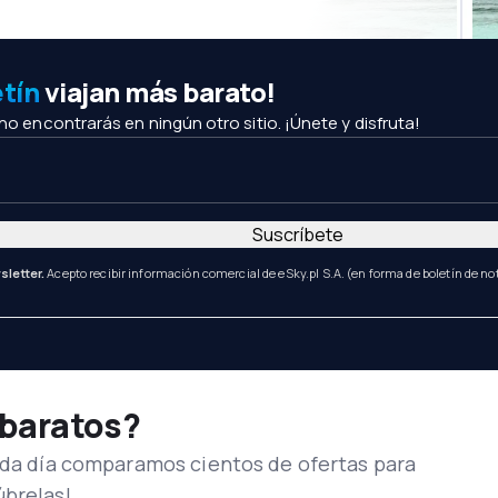
etín
viajan más barato!
 no encontrarás en ningún otro sitio. ¡Únete y disfruta!
Suscríbete
sletter.
Acepto recibir información comercial de eSky.pl S.A. (en forma de boletín de not
 baratos?
Cada día comparamos cientos de ofertas para
úbrelas!