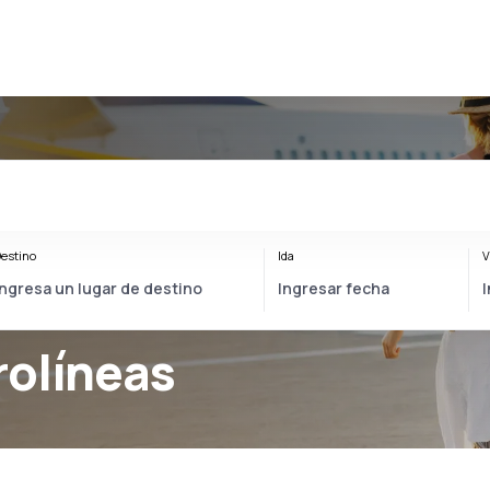
estino
Ida
V
rolíneas