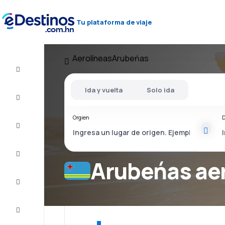
Tu plataforma de viaje
Aerolíneas
Arubeńas
Vuelos
baratos
Ida y vuelta
Solo ida
Alojamientos
Orgien
D
Ofertas
Completa
el viaje
Arubeńas ae
Inspiración
y consejos
Atención
al cliente