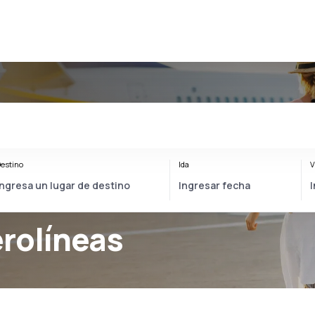
estino
Ida
V
rolíneas