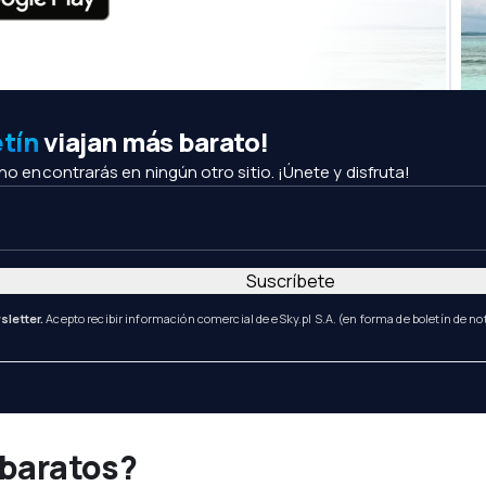
etín
viajan más barato!
 no encontrarás en ningún otro sitio. ¡Únete y disfruta!
Suscríbete
sletter.
Acepto recibir información comercial de eSky.pl S.A. (en forma de boletín de not
 baratos?