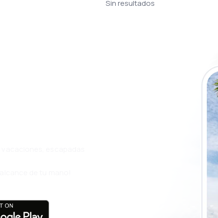
Sin resultados
a app de
ja incluso más
s, vacaciones, escapadas
l alcance de tu mano!