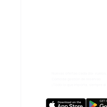
¡Eh! Descarga l
eDestinos y via
cómodamente.
Nuevas ofertas cada día: vuelo
Cómoda gestión de reservas
¡Todo lo que importa, siempre a