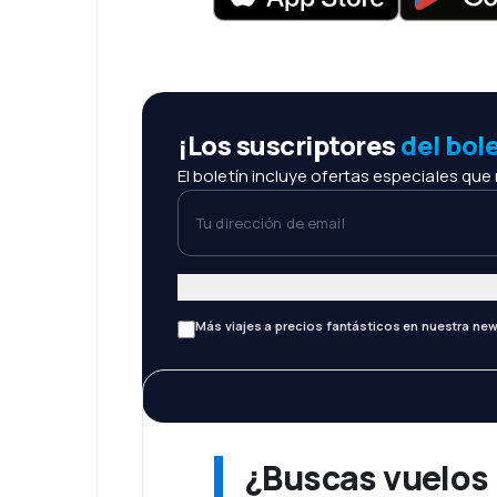
¡Los suscriptores
del bol
El boletín incluye ofertas especiales que
Tu dirección de email
Más viajes a precios fantásticos en nuestra new
¿Buscas vuelos