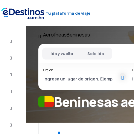
Tu plataforma de viaje
Aerolíneas
Beninesas
Vuelos
baratos
Ida y vuelta
Solo ida
Alojamientos
Orgien
D
Ofertas
Completa
el viaje
Beninesas ae
Inspiración
y consejos
Atención
al cliente