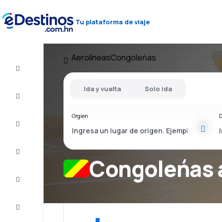
Tu plataforma de viaje
Aerolíneas
Congoleńas
Vuelos
baratos
Ida y vuelta
Solo ida
Alojamientos
Orgien
D
Ofertas
Completa
el viaje
Congoleńas 
Inspiración
y consejos
Atención
al cliente