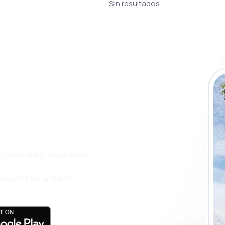
Sin resultados
a app de
ja incluso más
s, vacaciones, escapadas
l alcance de tu mano!