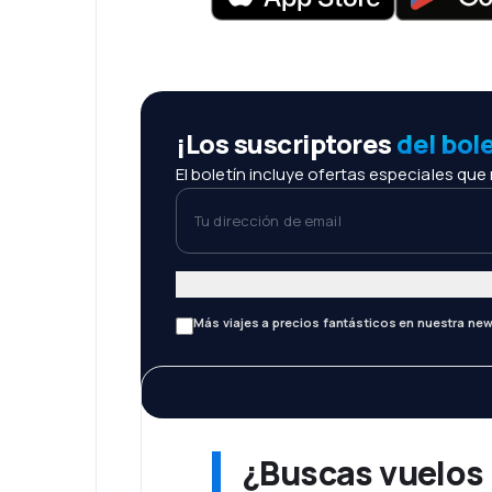
¡Los suscriptores
del bol
El boletín incluye ofertas especiales que
Tu dirección de email
Más viajes a precios fantásticos en nuestra new
¿Buscas vuelos