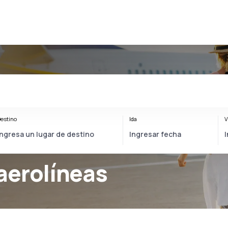
estino
Ida
V
aerolíneas