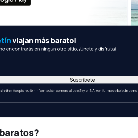
etín
viajan más barato!
 no encontrarás en ningún otro sitio. ¡Únete y disfruta!
Suscríbete
sletter.
Acepto recibir información comercial de eSky.pl S.A. (en forma de boletín de not
 baratos?