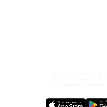
¡Eh! Descarga l
eDestinos y via
cómodamente.
Nuevas ofertas cada día: vuelo
Cómoda gestión de reservas
¡Todo lo que importa, siempre a