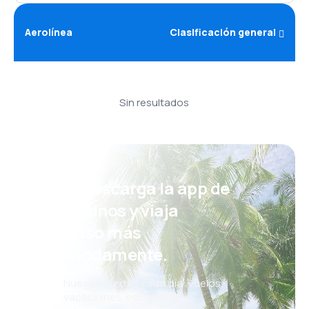
Aerolínea
Clasificación general
Sin resultados
¡Eh! Descarga la app de
eDestinos y viaja
incluso más
cómodamente.
Nuevas ofertas cada día: vuelos,
vacaciones, escapadas