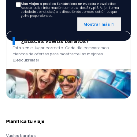
Más viajes a precios fantásticos en nuestra newsletter.
Acepto recibir información comercial de eSky.pl S.A. (en forma
de boletín de noticias) a la dirección de correo electrónico que
yo he proporcionado.
Mostrar más
¿Buscas vuelos baratos?
Estás en el lugar correcto. Cada día comparamos
cientos de ofertas para mostrarte las mejores.
¡Descúbrelas!
Planifica tu viaje
Vuelos baratos