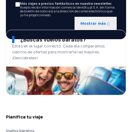
Más viajes a precios fantásticos en nuestra newsletter.
Acepto recibir información comercial de eSky.pl S.A. (en forma
de boletín de noticias) a la dirección de correo electrónico que
yo he proporcionado.
Mostrar más
¿Buscas vuelos baratos?
Estás en el lugar correcto. Cada día comparamos
cientos de ofertas para mostrarte las mejores.
¡Descúbrelas!
Planifica tu viaje
Vuelos baratos