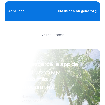
Aerolínea
Clasificación general
Sin resultados
¡Eh! Descarga la app de
eDestinos y viaja
incluso más
cómodamente.
Nuevas ofertas cada día: vuelos,
vacaciones, escapadas