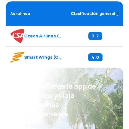
Aerolínea
Clasificación general
Czech Airlines
(
OK
)
3.7
Smart Wings
(
QS
)
4.0
¡Eh! Descarga la app de
eDestinos y viaja
incluso más
cómodamente.
Nuevas ofertas cada día: vuelos,