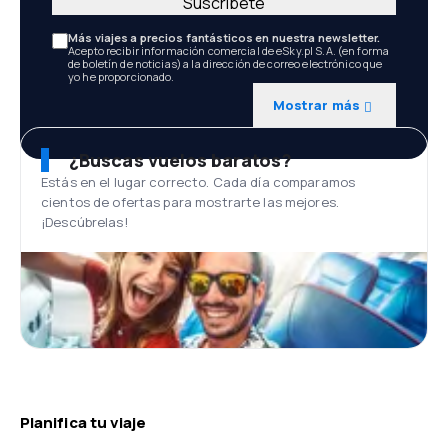
Suscríbete
Más viajes a precios fantásticos en nuestra newsletter.
Acepto recibir información comercial de eSky.pl S.A. (en forma
de boletín de noticias) a la dirección de correo electrónico que
yo he proporcionado.
Mostrar más
¿Buscas vuelos baratos?
Estás en el lugar correcto. Cada día comparamos
cientos de ofertas para mostrarte las mejores.
¡Descúbrelas!
Planifica tu viaje